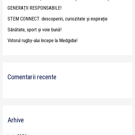
o
GENERAȚII RESPONSABILE!
r
STEM CONNECT: descoperiri, curiozitate și inspirație
:
Sănătate, sport și voie bună!
Viitorul rugby-ului începe la Medgidia!
Comentarii recente
Arhive