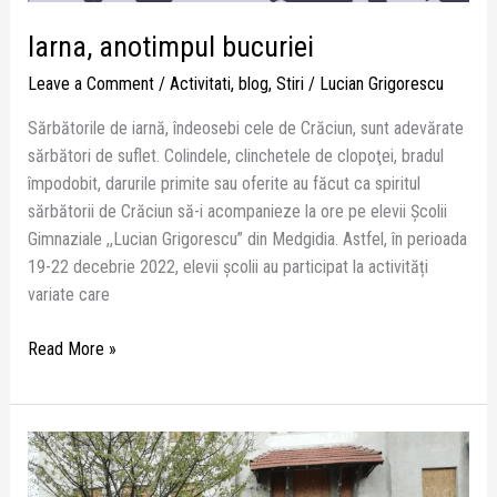
Iarna, anotimpul bucuriei
Leave a Comment
/
Activitati
,
blog
,
Stiri
/
Lucian Grigorescu
Sărbătorile de iarnă, îndeosebi cele de Crăciun, sunt adevărate
sărbători de suflet. Colindele, clinchetele de clopoţei, bradul
împodobit, darurile primite sau oferite au făcut ca spiritul
sărbătorii de Crăciun să-i acompanieze la ore pe elevii Școlii
Gimnaziale ,,Lucian Grigorescu” din Medgidia. Astfel, în perioada
19-22 decebrie 2022, elevii școlii au participat la activități
variate care
Read More »
Exercițiu
alarmare