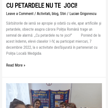
CU PETARDELE NU TE JOCI!
Leave a Comment
/
Activitati
,
blog
,
Stiri
/
Lucian Grigorescu
Sărbătorile de iarnă se apropie și odată cu ele, apar artificiile și
petardele, obiecte asupra cărora Poliția Română trage un
semnal de alarmă: ,,Cu petardele nu te joci!” Pornind de la
acest îndemn, elevii claselor I-IV, au participat miercuri, 7
decembrie 2022, la o activitate desfășurată în parteneriat cu
Poliția Locală Medgidia.
Read More »
MAREA
UNIRE