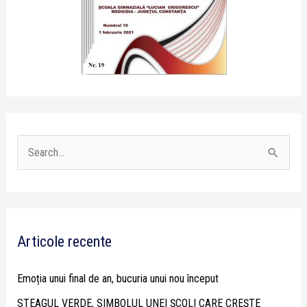
S
e
a
r
Articole recente
c
h
Emoția unui final de an, bucuria unui nou început
f
STEAGUL VERDE, SIMBOLUL UNEI ȘCOLI CARE CREȘTE