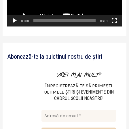
e
r
v
00:00
03:01
i
d
e
Abonează-te la buletinul nostru de știri
o
VREI MAI MULT?
ÎNREGISTREAZĂ-TE SĂ PRIMEȘTI
ULTIMELE
ŞTIRI ŞI EVENIMENTE DIN
CADRUL ŞCOLII NOASTRE!