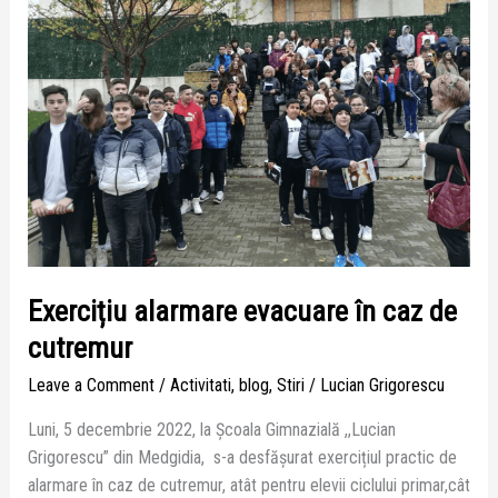
evacuare
în
caz
de
cutremur
Exercițiu alarmare evacuare în caz de
cutremur
Leave a Comment
/
Activitati
,
blog
,
Stiri
/
Lucian Grigorescu
Luni, 5 decembrie 2022, la Școala Gimnazială ,,Lucian
Grigorescu” din Medgidia, s-a desfășurat exercițiul practic de
alarmare în caz de cutremur, atât pentru elevii ciclului primar,cât