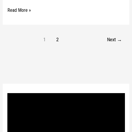
Read More »
1
2
Next
→
P
l
a
y