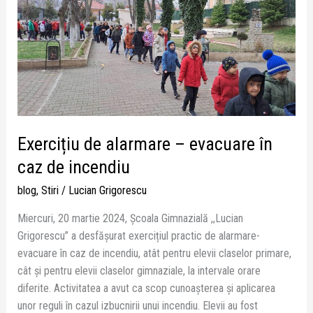
alarmare
–
evacuare
în
caz
de
incendiu
Exercițiu de alarmare – evacuare în
caz de incendiu
blog
,
Stiri
/
Lucian Grigorescu
Miercuri, 20 martie 2024, Școala Gimnazială ,,Lucian
Grigorescu” a desfășurat exercițiul practic de alarmare-
evacuare în caz de incendiu, atât pentru elevii claselor primare,
cât și pentru elevii claselor gimnaziale, la intervale orare
diferite. Activitatea a avut ca scop cunoașterea și aplicarea
unor reguli în cazul izbucnirii unui incendiu. Elevii au fost