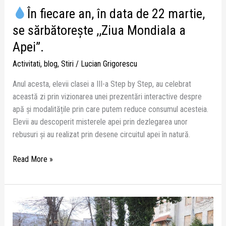
În fiecare an, în data de 22 martie,
se sărbătorește ,,Ziua Mondiala a
Apei”.
Activitati
,
blog
,
Stiri
/
Lucian Grigorescu
Anul acesta, elevii clasei a III-a Step by Step, au celebrat
această zi prin vizionarea unei prezentări interactive despre
apă și modalitățile prin care putem reduce consumul acesteia.
Elevii au descoperit misterele apei prin dezlegarea unor
rebusuri și au realizat prin desene circuitul apei în natură.
Read More »
Exercițiu
de