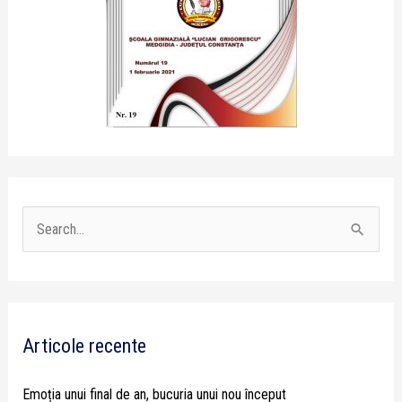
S
e
a
r
Articole recente
c
h
Emoția unui final de an, bucuria unui nou început