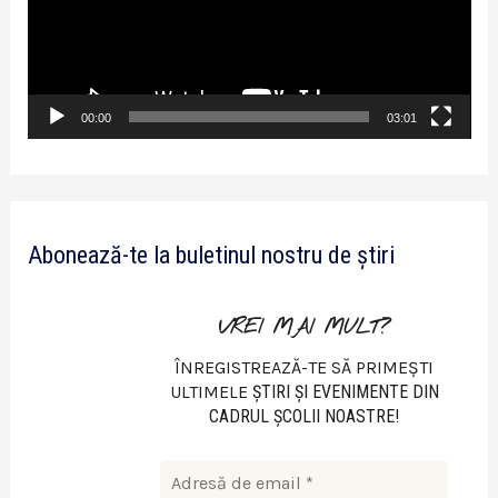
y
e
r
v
00:00
03:01
i
d
e
Abonează-te la buletinul nostru de știri
o
VREI MAI MULT?
ÎNREGISTREAZĂ-TE SĂ PRIMEȘTI
ULTIMELE
ŞTIRI ŞI EVENIMENTE DIN
CADRUL ŞCOLII NOASTRE!