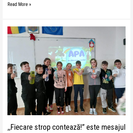
Read More »
,,Fiecare
strop
contează!”
este
mesajul
transmis
de
elevii
claselor
a
III-
a
A
,,Fiecare strop contează!” este mesajul
și