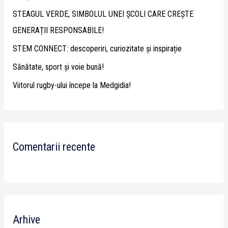
f
STEAGUL VERDE, SIMBOLUL UNEI ȘCOLI CARE CREȘTE
o
GENERAȚII RESPONSABILE!
r
STEM CONNECT: descoperiri, curiozitate și inspirație
:
Sănătate, sport și voie bună!
Viitorul rugby-ului începe la Medgidia!
Comentarii recente
Arhive