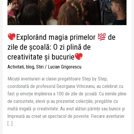
de
școală:
O
zi
plină
Explorând magia primelor
de
de
zile de școală: O zi plină de
creativitate
și
creativitate și bucurie
bucurie
Activitati
,
blog
,
Stiri
/
Lucian Grigorescu
Micuții aventurieri ai clasei pregatitoare Step by Step,
coordonată de profesorul Georgiana Vrînceanu, au celebrat cu
fast și emoție împlinirea a 100 de zile de școală. Cu inimile pline
de curiozitate, elevii și-au prezentat colecțiile, pregătite cu
multă migală și creativitate. Au avut alături părinții sau bunicii și
împreună au creat un spectacol de poveste. Fiecare aventurier
[…]