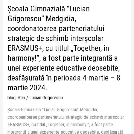
cu
Școala Gimnazială ”Lucian
titlul
„Together,
Grigorescu” Medgidia,
in
coordonatoarea parteneriatului
harmony!”,
strategic de schimb interşcolar
a
fost
ERASMUS+, cu titlul „Together, in
parte
harmony!”, a fost parte integrantă a
integrantă
unei experiențe educative deosebite,
a
unei
desfășurată în perioada 4 martie – 8
experiențe
martie 2024.
educative
deosebite,
blog
,
Stiri
/
Lucian Grigorescu
desfășurată
Școala Gimnazială ”Lucian Grigorescu” Medgidia,
în
coordonatoarea parteneriatului strategic de schimb interşcolar
perioada
ERASMUS+, cu titlul „Together, in harmony!”, a fost parte
4
integrantă a unei experiențe educative deosebite, desfășurată