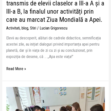
a
transmis de elevii claselor a III-a A și a
III-
III-a B, la finalul unor activități prin
a
care au marcat Ziua Mondială a Apei.
B,
la
Activitati
,
blog
,
Stiri
/
Lucian Grigorescu
finalul
unor
Elevii au descoperit, alături de cadrele didactice, semnificația
activități
acestei zile, au inițiat dialoguri privind importanța apei pentru
prin
planetă, dar și în viața de zi cu zi și au concluzionat, prin
care
expoziția de desene, că … ,,Apa este viața!”
au
Read More »
marcat
Ziua
Mondială
a
Apei.
În
fiecare
an,