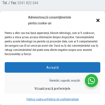
Tel. / Fax:
0241 822 044
Administrează consimțămintele
F
Y
I
pentru cookie-uri
a
o
n
c
u
s
Pentru a oferi cea mai bună experiență, folosim tehnologii, cum ar fi cookie-uri,
ACCES NEVĂZĂTORI
e
t
t
pentru a stoca și/sau accesa informațiile despre dispozitive. Consimțământul
pentru aceste tehnologii ne permite să procesăm date, cum ar fi comportamentul
b
u
a
Descărcați programul NonVisual Desktop Acces, care oferă
de navigare sau ID-uri unice pe acest site. Dacă nu îți dai consimțământul sau îți
o
b
g
retragi consimțământul dat poate avea afecte negative asupra unor anumite
persoanelor cu dizabilități vizuale posibilitatea de a consulta site-ul
o
e
r
funcționalități și funcții.
nostru.
DESCARCĂ AICI
k
a
m
Acceptă
COPYRIGHT © 2026 ŞCOALA GIMNAZIALĂ “LUCIAN GRIGORESCU” MEDGIDIA
Refuză
Întrebări, sugestii, sesizări
DEZVOLTAT DE SURFVERSE
Vizualizează preferințele
Politică cookie-uri
Politică de confidențialitate