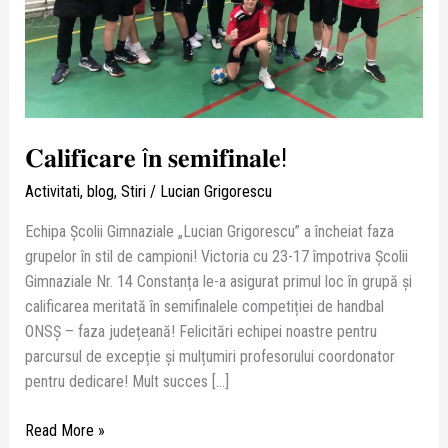
𝐂𝐚𝐥𝐢𝐟𝐢𝐜𝐚𝐫𝐞 î𝐧 𝐬𝐞𝐦𝐢𝐟𝐢𝐧𝐚𝐥𝐞!
Activitati
,
blog
,
Stiri
/
Lucian Grigorescu
Echipa Școlii Gimnaziale „Lucian Grigorescu” a încheiat faza
grupelor în stil de campioni! Victoria cu 23-17 împotriva Școlii
Gimnaziale Nr. 14 Constanța le-a asigurat primul loc în grupă și
calificarea meritată în semifinalele competiției de handbal
ONSŞ – faza județeană! Felicitări echipei noastre pentru
parcursul de excepție și mulțumiri profesorului coordonator
pentru dedicare! Mult succes […]
Read More »