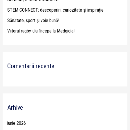
r
STEM CONNECT: descoperiri, curiozitate și inspirație
:
Sănătate, sport și voie bună!
Viitorul rugby-ului începe la Medgidia!
Comentarii recente
Arhive
iunie 2026