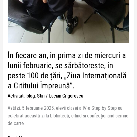
de
țări,
„Ziua
Internațională
a
Cititului
Împreună”.
În fiecare an, în prima zi de miercuri a
lunii februarie, se sărbătorește, în
peste 100 de țări, „Ziua Internațională
a Cititului Împreună”.
Activitati
,
blog
,
Stiri
/
Lucian Grigorescu
Astăzi, 5 februarie 2025, elevii clasei a IV-a Step by Step au
celebrat această zi la bibliotecă, citind și confecționând semne
de carte.