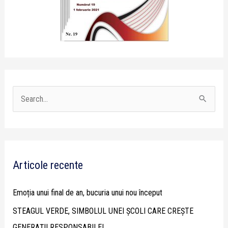
S
e
a
r
Articole recente
c
h
Emoția unui final de an, bucuria unui nou început
f
STEAGUL VERDE, SIMBOLUL UNEI ȘCOLI CARE CREȘTE
o
GENERAȚII RESPONSABILE!