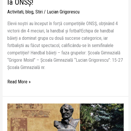
la ONSŞ!
Activitati
,
blog
,
Stiri
/
Lucian Grigorescu
Elevii noștri au început în forță competițiile ONSŞ, obținând 4
victorii din 4 meciuri, la handbal și fotbal!Echipa de handbal
băieți a dominat grupa cu două succese categorice, iar
fotbaliștii au făcut spectacol, calificându-se în semifinalele
competiției! Handbal băieți – faza grupelor: Şcoala Gimnazială
“Grigore Moisil” – Şcoala Gimnazială “Lucian Grigorescu”: 15-27
Şcoala Gimnazială nr.
Read More »
Ziua
Școlii
Gimnaziale
„Lucian