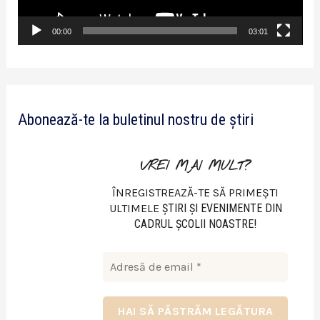
r
v
00:00
03:01
i
d
e
Abonează-te la buletinul nostru de știri
o
VREI MAI MULT?
ÎNREGISTREAZĂ-TE SĂ PRIMEȘTI
ULTIMELE
ŞTIRI ŞI EVENIMENTE DIN
CADRUL ŞCOLII NOASTRE!