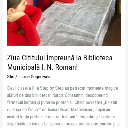
Ziua Cititului Împreună la Biblioteca
Municipală I. N. Roman!
Stiri
/
Lucian Grigorescu
Elevii clasei a III-a Step by Step au petrecut momente magice
alături de dna bibliotecar Narcis Constantin, descoperind
farmecul lecturii și puterea prieteniei. Citind povestea „Băiatul
cu aripa de fluture” de Ioana Chicet Macoveiciuc, copiii au
învățat lecții prețioase despre toleranță, empatie și bunătate.
Inspirându-se din carte, au scris mesaje pentru prietenii lor și au