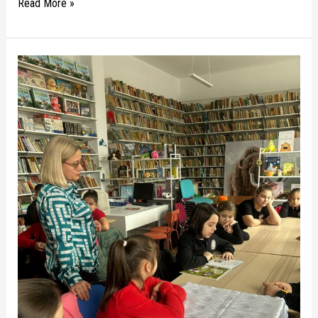
Read More »
Ziua
Cititului
Împreună
la
Biblioteca
Municipală
I.
N.
Roman!