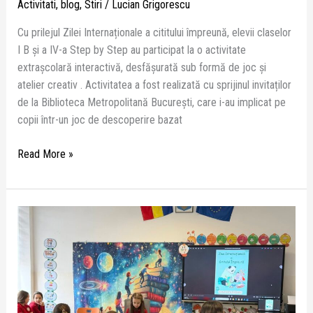
Activitati
,
blog
,
Stiri
/
Lucian Grigorescu
Cu prilejul Zilei Internaționale a cititului împreună, elevii claselor
I B și a IV-a Step by Step au participat la o activitate
extrașcolară interactivă, desfășurată sub formă de joc și
atelier creativ . Activitatea a fost realizată cu sprijinul invitaților
de la Biblioteca Metropolitană București, care i-au implicat pe
copii într-un joc de descoperire bazat
Read More »
Când
citim
împreună,
poveștile
prind
viață!