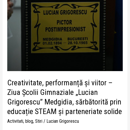
STEAM
și
parteneriate
solide
Creativitate, performanță și viitor –
Ziua Școlii Gimnaziale „Lucian
Grigorescu” Medgidia, sărbătorită prin
educație STEAM și parteneriate solide
Activitati
,
blog
,
Stiri
/
Lucian Grigorescu