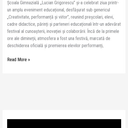
Școala Gimnazială „Lucian Grigorescu” și-a celebrat ziua printr-
un amplu eveniment educațional, desfășurat sub genericul
„Creativitate, performanță și viitor”, reunind preșcolari, elevi,
cadre didactice, părinți și parteneri educaționali într-un adevărat
festival al cunoașterii, inovației și colaborării. Încă de la primele
ore ale dimineții, atmosfera a fost una festivă, marcată de
deschiderea oficială și premierea elevilor performanți,
Read More »
P