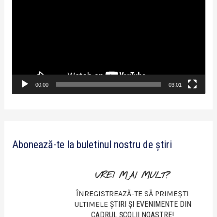
l
a
y
e
r
v
00:00
03:01
i
d
e
Abonează-te la buletinul nostru de știri
o
VREI MAI MULT?
ÎNREGISTREAZĂ-TE SĂ PRIMEȘTI
ULTIMELE
ŞTIRI ŞI EVENIMENTE DIN
CADRUL ŞCOLII NOASTRE!