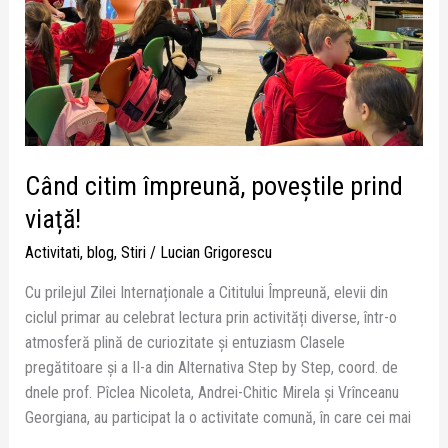
Când citim împreună, poveștile prind
viață!
Activitati
,
blog
,
Stiri
/
Lucian Grigorescu
Cu prilejul Zilei Internaționale a Cititului Împreună, elevii din
ciclul primar au celebrat lectura prin activități diverse, într-o
atmosferă plină de curiozitate și entuziasm Clasele
pregătitoare și a II-a din Alternativa Step by Step, coord. de
dnele prof. Pîclea Nicoleta, Andrei-Chitic Mirela și Vrînceanu
Georgiana, au participat la o activitate comună, în care cei mai