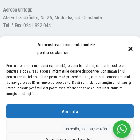
Adresa unităţii:
Aleea Trandafirilor, Nr. 2A, Medgidia, jud. Constanța
Tel. / Fax:
0241 822 044
Administrează consimțămintele
F
Y
I
pentru cookie-uri
a
o
n
c
u
s
Pentru a oferi cea mai bună experiență, folosim tehnologii, cum ar fi cookie-uri,
ACCES NEVĂZĂTORI
e
t
t
pentru a stoca și/sau accesa informațiile despre dispozitive. Consimțământul
b
u
a
pentru aceste tehnologii ne permite să procesăm date, cum ar fi comportamentul
Descărcați programul NonVisual Desktop Acces, care oferă
de navigare sau ID-uri unice pe acest site. Dacă nu îți dai consimțământul sau îți
o
b
g
retragi consimțământul dat poate avea afecte negative asupra unor anumite
persoanelor cu dizabilități vizuale posibilitatea de a consulta site-ul
o
e
r
funcționalități și funcții.
nostru.
DESCARCĂ AICI
k
a
m
Acceptă
COPYRIGHT © 2026 ŞCOALA GIMNAZIALĂ “LUCIAN GRIGORESCU” MEDGIDIA
Refuză
Întrebări, sugestii, sesizări
DEZVOLTAT DE SURFVERSE
Vizualizează preferințele