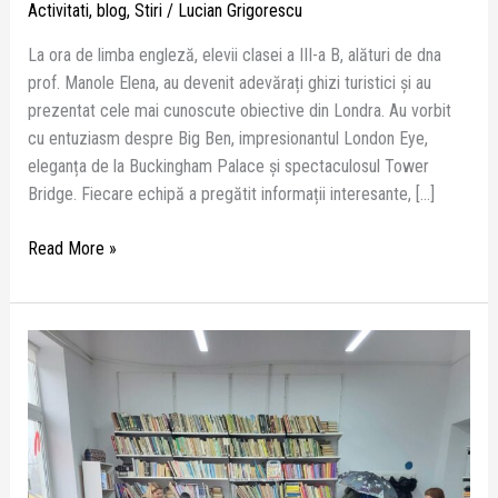
Activitati
,
blog
,
Stiri
/
Lucian Grigorescu
La ora de limba engleză, elevii clasei a III-a B, alături de dna
prof. Manole Elena, au devenit adevărați ghizi turistici și au
prezentat cele mai cunoscute obiective din Londra. Au vorbit
cu entuziasm despre Big Ben, impresionantul London Eye,
eleganța de la Buckingham Palace și spectaculosul Tower
Bridge. Fiecare echipă a pregătit informații interesante, […]
Read More »
Bucuria
lecturii,
trăită
împreună