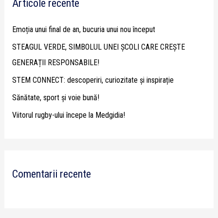
Articole recente
c
h
Emoția unui final de an, bucuria unui nou început
f
STEAGUL VERDE, SIMBOLUL UNEI ȘCOLI CARE CREȘTE
o
GENERAȚII RESPONSABILE!
r
STEM CONNECT: descoperiri, curiozitate și inspirație
:
Sănătate, sport și voie bună!
Viitorul rugby-ului începe la Medgidia!
Comentarii recente