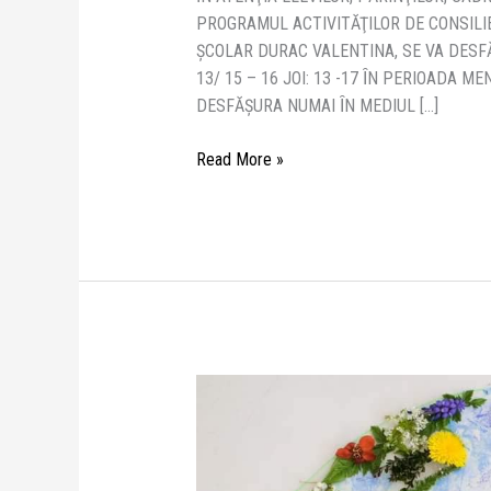
iunie
PROGRAMUL ACTIVITĂŢILOR DE CONSILI
2020
ŞCOLAR DURAC VALENTINA, SE VA DESF
13/ 15 – 16 JOI: 13 -17 ȊN PERIOADA ME
DESFĂŞURA NUMAI ȊN MEDIUL […]
Read More »
Ziua
Mondială
a
Pământului