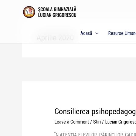
Skip
to
content
Acasă
Resurse Uman
Aprilie 2020
Consilierea psihopedagogi
Consilierea
psihopedagogică
Leave a Comment
/
Stiri
/
Lucian Grigores
–
aprilie-
ȊN ATENŢIA ELEVILOR, PĂRINŢILOR, CAD