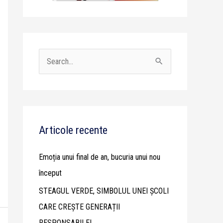
S
e
a
r
c
Articole recente
h
Emoția unui final de an, bucuria unui nou
f
început
o
STEAGUL VERDE, SIMBOLUL UNEI ȘCOLI
r
CARE CREȘTE GENERAȚII
:
RESPONSABILE!