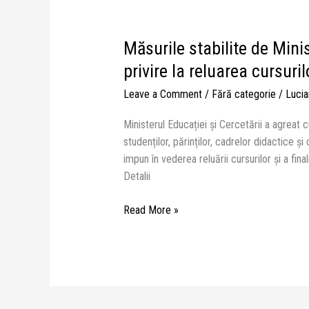
Măsurile stabilite de Minis
Măsurile
stabilite
privire la reluarea cursuril
de
Leave a Comment
/
Fără categorie
/
Lucia
Ministerul
Educației
Ministerul Educației și Cercetării a agreat c
și
studenților, părinților, cadrelor didactice și 
Cercetării
impun în vederea reluării cursurilor și a fin
cu
Detalii
privire
la
Read More »
reluarea
cursurilor