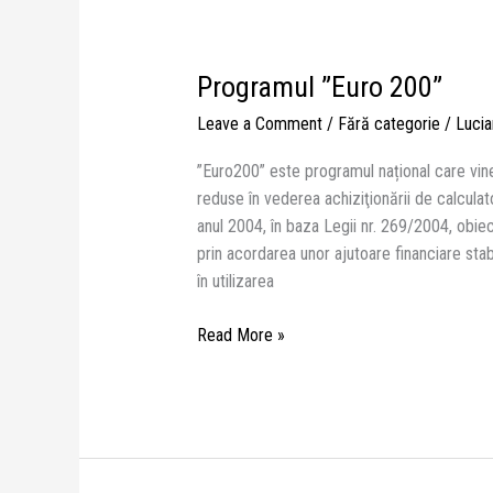
Programul ”Euro 200”
Programul
”Euro
Leave a Comment
/
Fără categorie
/
Lucia
200”
”Euro200” este programul național care vine în
reduse în vederea achiziţionării de calcul
anul 2004, în baza Legii nr. 269/2004, obiec
prin acordarea unor ajutoare financiare stab
în utilizarea
Read More »