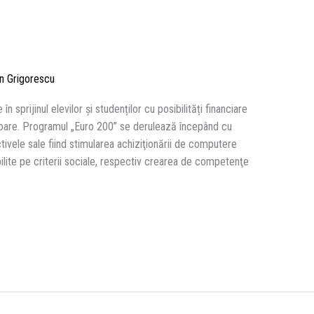
n Grigorescu
 sprijinul elevilor și studenților cu posibilități financiare
atoare. Programul „Euro 200” se derulează începând cu
tivele sale fiind stimularea achiziţionării de computere
ilite pe criterii sociale, respectiv crearea de competenţe