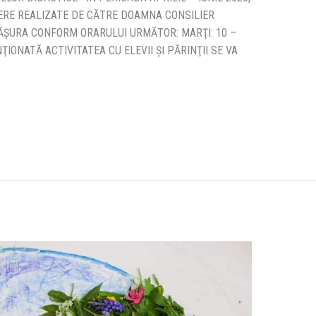
ERE REALIZATE DE CĂTRE DOAMNA CONSILIER
ĂŞURA CONFORM ORARULUI URMĂTOR: MARŢI: 10 –
NŢIONATĂ ACTIVITATEA CU ELEVII ŞI PĂRINŢII SE VA