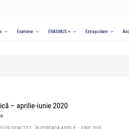
e
Examene
ERASMUS +
Extrașcolare
Aso
că – aprilie-iunie 2020
cu
RELOR DIDACTICE ȊN PERIOADA APRILIE – IUNIE 2020,