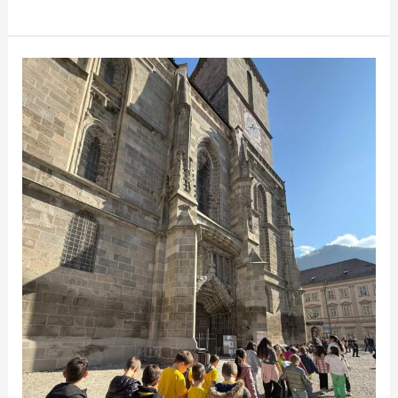
Brașovul
prin
ochii
curioșilor!