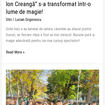
Ion Creangă” s-a transformat într-o
lume de magie!
Stiri
/
Lucian Grigorescu
Ochii mici s-au luminat de uimire, râsetele au zburat printre
trucuri, iar fiecare clipă a fost un mic miracol. Bucurie pură și
magie adevărată pentru cei mai curioși spectatori!
Read More »
Pe
cărările
toamnei
–
o