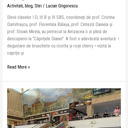
Activitati
,
blog
,
Stiri
/
Lucian Grigorescu
Elevii claselor I D, III B și III SBS, coordonați de prof. Cristina
Dumitrașcu, prof. Florentina Bălașa, prof. Cinteză Daniela și
prof. Stoian Mirela, au petrecut la Amzacea o zi plină de
descoperiri la “Căprițele Dianei”. A fost o adevărată aventură: •
degustare de bruschete cu ricotta și roșii cherry • vizită la
caprițe și
Read More »
Grădinița
cu
Program
Prelungit
“