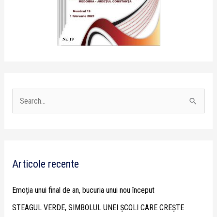
S
e
a
r
Articole recente
c
h
Emoția unui final de an, bucuria unui nou început
f
STEAGUL VERDE, SIMBOLUL UNEI ȘCOLI CARE CREȘTE
o