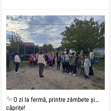
O
zi
la
fermă,
printre
zâmbete
și…
căprițe!
O zi la fermă, printre zâmbete și…
căprițe!