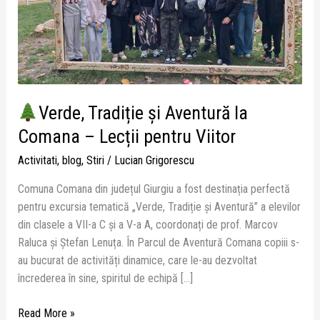
–
Lecții
pentru
Viitor
Verde, Tradiție și Aventură la
Comana – Lecții pentru Viitor
Activitati
,
blog
,
Stiri
/
Lucian Grigorescu
Comuna Comana din județul Giurgiu a fost destinația perfectă
pentru excursia tematică „Verde, Tradiție și Aventură” a elevilor
din clasele a VII-a C și a V-a A, coordonați de prof. Marcov
Raluca și Ștefan Lenuța. În Parcul de Aventură Comana copiii s-
au bucurat de activități dinamice, care le-au dezvoltat
încrederea în sine, spiritul de echipă […]
Read More »