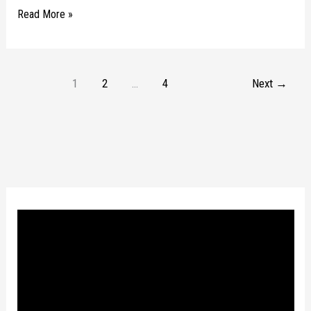
Read More »
1
2
…
4
Next
→
P
l
a
y
e