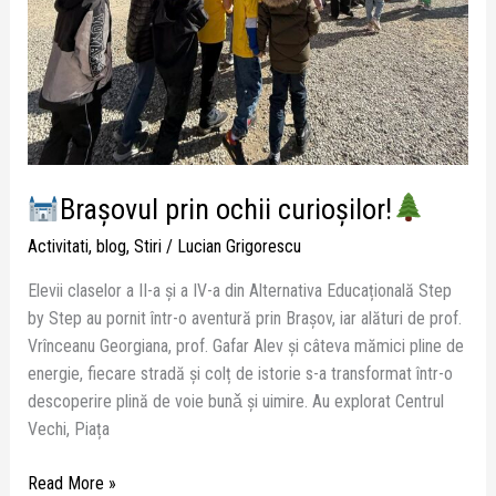
Brașovul prin ochii curioșilor!
Activitati
,
blog
,
Stiri
/
Lucian Grigorescu
Elevii claselor a II-a și a IV-a din Alternativa Educațională Step
by Step au pornit într-o aventură prin Brașov, iar alături de prof.
Vrînceanu Georgiana, prof. Gafar Alev și câteva mămici pline de
energie, fiecare stradă și colț de istorie s-a transformat într-o
descoperire plină de voie bunǎ și uimire. Au explorat Centrul
Vechi, Piața
Read More »