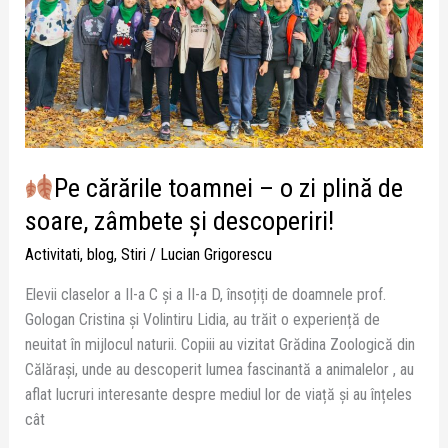
zi
plină
de
soare,
zâmbete
și
descoperiri!
Pe cărările toamnei – o zi plină de
soare, zâmbete și descoperiri!
Activitati
,
blog
,
Stiri
/
Lucian Grigorescu
Elevii claselor a II-a C și a II-a D, însoțiți de doamnele prof.
Gologan Cristina și Volintiru Lidia, au trăit o experiență de
neuitat în mijlocul naturii. Copiii au vizitat Grădina Zoologică din
Călărași, unde au descoperit lumea fascinantă a animalelor , au
aflat lucruri interesante despre mediul lor de viață și au înțeles
cât