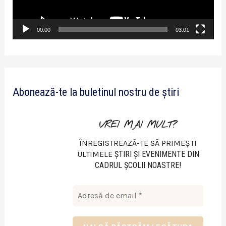
r
v
00:00
03:01
i
d
e
Abonează-te la buletinul nostru de știri
o
VREI MAI MULT?
ÎNREGISTREAZĂ-TE SĂ PRIMEȘTI
ULTIMELE
ŞTIRI ŞI EVENIMENTE DIN
CADRUL ŞCOLII NOASTRE!