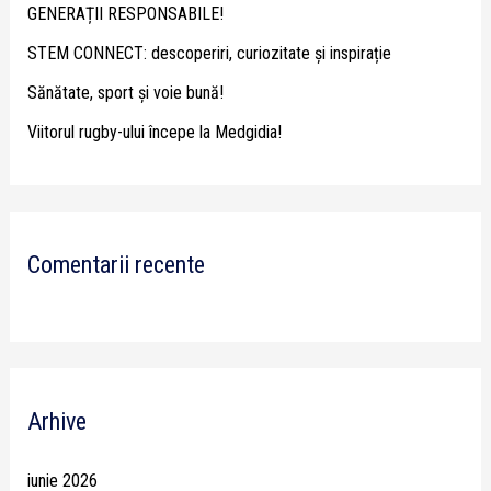
GENERAȚII RESPONSABILE!
r
STEM CONNECT: descoperiri, curiozitate și inspirație
:
Sănătate, sport și voie bună!
Viitorul rugby-ului începe la Medgidia!
Comentarii recente
Arhive
iunie 2026