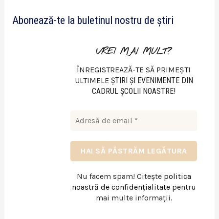
e
Abonează-te la buletinul nostru de știri
o
VREI MAI MULT?
ÎNREGISTREAZĂ-TE SĂ PRIMEȘTI
ULTIMELE
ŞTIRI ŞI EVENIMENTE DIN
CADRUL ŞCOLII NOASTRE!
Nu facem spam! Citește
politica
noastră de confidențialitate
pentru
mai multe informații.