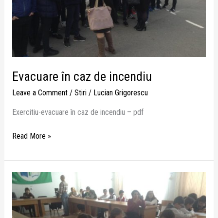
Evacuare în caz de incendiu
Leave a Comment
/
Stiri
/
Lucian Grigorescu
Exercitiu-evacuare în caz de incendiu – pdf
Read More »
Cu
Sf.
Andrei
și