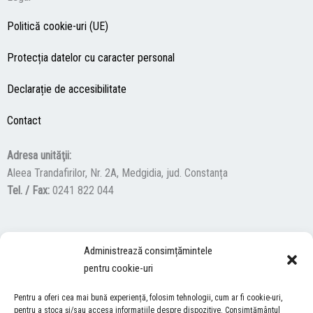
Politică cookie-uri (UE)
Protecția datelor cu caracter personal
Declarație de accesibilitate
Contact
Adresa unităţii:
Aleea Trandafirilor, Nr. 2A, Medgidia, jud. Constanța
Tel. / Fax:
0241 822 044
F
Y
I
Administrează consimțămintele
a
o
n
pentru cookie-uri
c
u
s
ACCES NEVĂZĂTORI
e
t
t
Pentru a oferi cea mai bună experiență, folosim tehnologii, cum ar fi cookie-uri,
b
u
a
pentru a stoca și/sau accesa informațiile despre dispozitive. Consimțământul