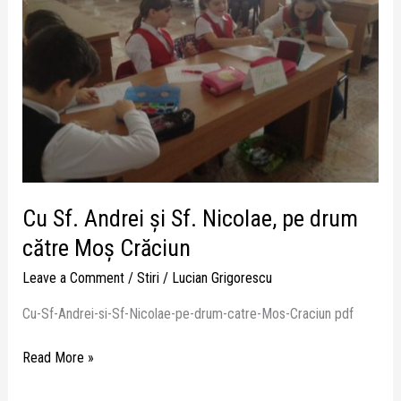
Sf.
Nicolae,
pe
drum
către
Moș
Crăciun
Cu Sf. Andrei și Sf. Nicolae, pe drum
către Moș Crăciun
Leave a Comment
/
Stiri
/
Lucian Grigorescu
Cu-Sf-Andrei-si-Sf-Nicolae-pe-drum-catre-Mos-Craciun pdf
Read More »