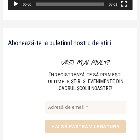
v
00:00
03:01
i
d
e
Abonează-te la buletinul nostru de știri
o
VREI MAI MULT?
ÎNREGISTREAZĂ-TE SĂ PRIMEȘTI
ULTIMELE
ŞTIRI ŞI EVENIMENTE DIN
CADRUL ŞCOLII NOASTRE!