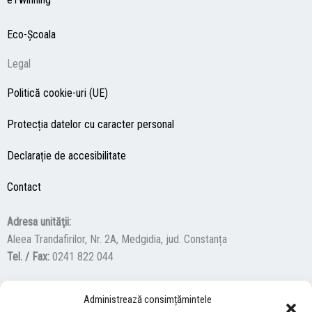
Eco-Şcoala
Legal
Politică cookie-uri (UE)
Protecția datelor cu caracter personal
Declarație de accesibilitate
Contact
Adresa unităţii:
Aleea Trandafirilor, Nr. 2A, Medgidia, jud. Constanța
Tel. / Fax:
0241 822 044
Administrează consimțămintele
F
Y
I