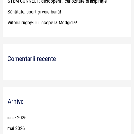
STEM CONNECT: descoperiri, curiozitate și inspirație
:
Sănătate, sport și voie bună!
Viitorul rugby-ului începe la Medgidia!
Comentarii recente
Arhive
iunie 2026
mai 2026