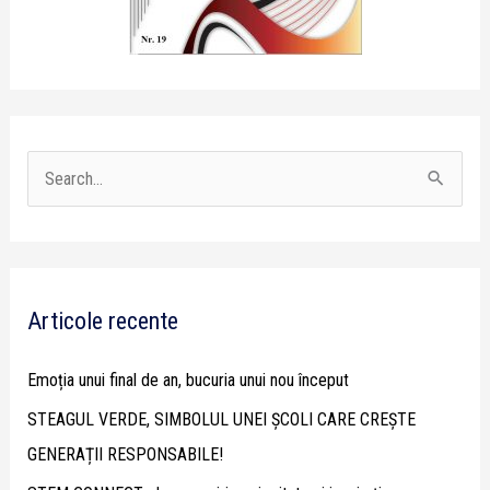
S
e
a
r
Articole recente
c
h
Emoția unui final de an, bucuria unui nou început
f
STEAGUL VERDE, SIMBOLUL UNEI ȘCOLI CARE CREȘTE
o
GENERAȚII RESPONSABILE!
r