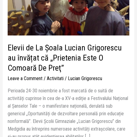
învățat
că
„Prietenia
Este
O
Comoară
Elevii de La Şoala Lucian Grigorescu
De
Preţ”
au învățat că „Prietenia Este O
Comoară De Preţ”
Leave a Comment
/
Activitati
/
Lucian Grigorescu
Perioada 24-30 noiembrie a fost marcată de o suită de
activități cuprinse în cea de-a XV-a ediție a Festivalului Național
al Șanselor Tale – o manifestare națională, derulată sub
genericul „Oportunități de dezvoltare personală prin educație
nonformală”. Elevii Școlii Gimnaziale „Lucian Grigorescu” din
Medgidia au întreprins numeroase activități extrașcolare, care
şi-au propus atât evidențierea abilitaților […]