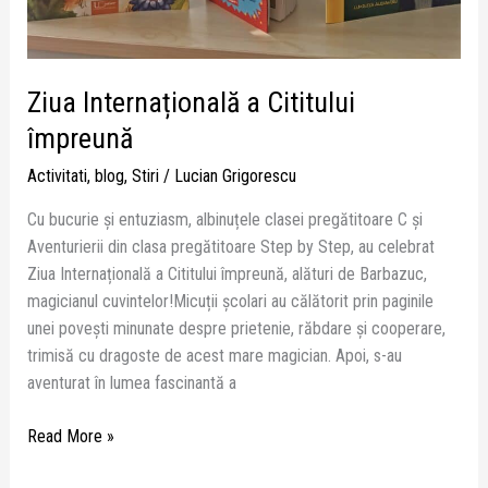
Ziua Internațională a Cititului
împreună
Activitati
,
blog
,
Stiri
/
Lucian Grigorescu
Cu bucurie și entuziasm, albinuțele clasei pregătitoare C și
Aventurierii din clasa pregătitoare Step by Step, au celebrat
Ziua Internațională a Cititului împreună, alături de Barbazuc,
magicianul cuvintelor!Micuții școlari au călătorit prin paginile
unei povești minunate despre prietenie, răbdare și cooperare,
trimisă cu dragoste de acest mare magician. Apoi, s-au
aventurat în lumea fascinantă a
Read More »