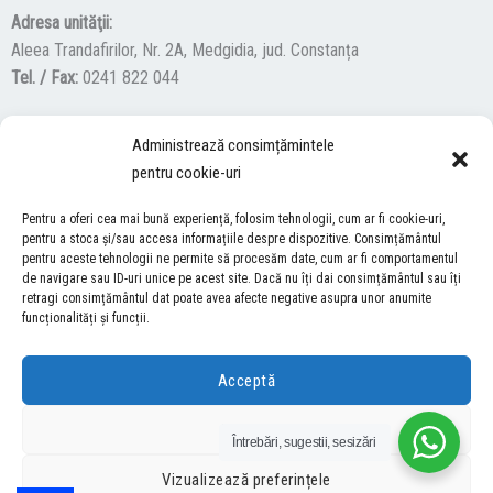
Adresa unităţii:
Aleea Trandafirilor, Nr. 2A, Medgidia, jud. Constanța
Tel. / Fax:
0241 822 044
Administrează consimțămintele
F
Y
I
pentru cookie-uri
a
o
n
c
u
s
Pentru a oferi cea mai bună experiență, folosim tehnologii, cum ar fi cookie-uri,
ACCES NEVĂZĂTORI
e
t
t
pentru a stoca și/sau accesa informațiile despre dispozitive. Consimțământul
pentru aceste tehnologii ne permite să procesăm date, cum ar fi comportamentul
b
u
a
Descărcați programul NonVisual Desktop Acces, care oferă
de navigare sau ID-uri unice pe acest site. Dacă nu îți dai consimțământul sau îți
o
b
g
retragi consimțământul dat poate avea afecte negative asupra unor anumite
persoanelor cu dizabilități vizuale posibilitatea de a consulta site-ul
o
e
r
funcționalități și funcții.
nostru.
DESCARCĂ AICI
k
a
m
Acceptă
COPYRIGHT © 2026 ŞCOALA GIMNAZIALĂ “LUCIAN GRIGORESCU” MEDGIDIA
Refuză
Întrebări, sugestii, sesizări
DEZVOLTAT DE SURFVERSE
Vizualizează preferințele