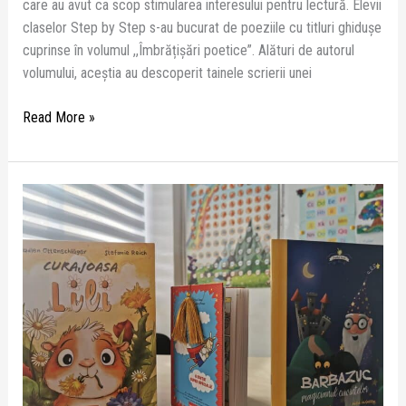
care au avut ca scop stimularea interesului pentru lectură. Elevii
claselor Step by Step s-au bucurat de poeziile cu titluri ghidușe
cuprinse în volumul ,,Îmbrățișări poetice”. Alături de autorul
volumului, aceștia au descoperit tainele scrierii unei
Read More »
Ziua
Internațională
a
Cititului
împreună