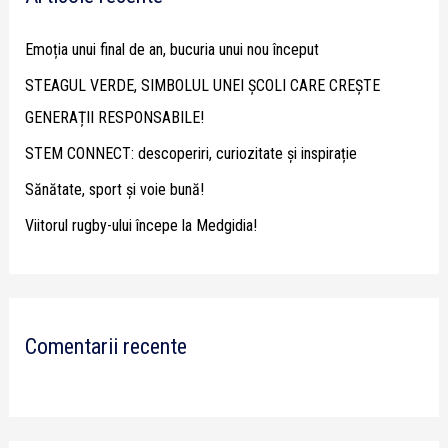
h
Emoția unui final de an, bucuria unui nou început
f
STEAGUL VERDE, SIMBOLUL UNEI ȘCOLI CARE CREȘTE
o
GENERAȚII RESPONSABILE!
r
STEM CONNECT: descoperiri, curiozitate și inspirație
:
Sănătate, sport și voie bună!
Viitorul rugby-ului începe la Medgidia!
Comentarii recente