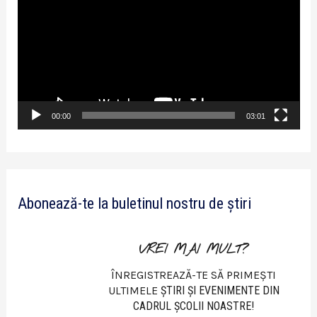
l
a
y
e
r
v
00:00
03:01
i
d
e
Abonează-te la buletinul nostru de știri
o
VREI MAI MULT?
ÎNREGISTREAZĂ-TE SĂ PRIMEȘTI
ULTIMELE
ŞTIRI ŞI EVENIMENTE DIN
CADRUL ŞCOLII NOASTRE!