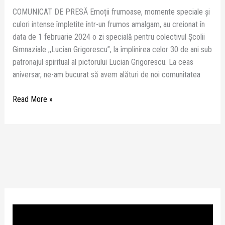
COMUNICAT DE PRESĂ Emoții frumoase, momente speciale și
culori intense împletite într-un frumos amalgam, au creionat în
data de 1 februarie 2024 o zi specială pentru colectivul Școlii
Gimnaziale ,,Lucian Grigorescu”, la împlinirea celor 30 de ani sub
patronajul spiritual al pictorului Lucian Grigorescu. La ceas
aniversar, ne-am bucurat să avem alături de noi comunitatea
Read More »
P