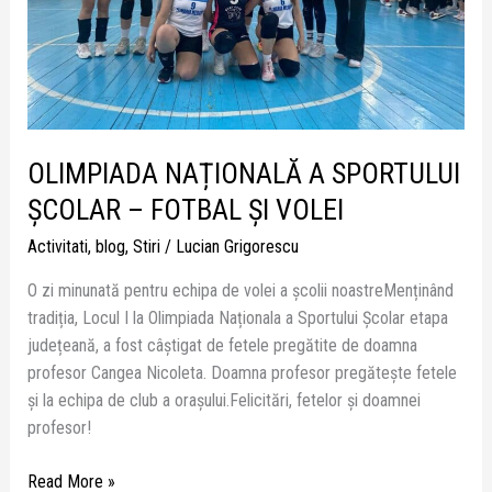
ŞI
VOLEI
OLIMPIADA NAȚIONALĂ A SPORTULUI
ȘCOLAR – FOTBAL ŞI VOLEI
Activitati
,
blog
,
Stiri
/
Lucian Grigorescu
O zi minunată pentru echipa de volei a școlii noastreMenținând
tradiția, Locul I la Olimpiada Naționala a Sportului Școlar etapa
județeană, a fost câștigat de fetele pregătite de doamna
profesor Cangea Nicoleta. Doamna profesor pregătește fetele
și la echipa de club a orașului.Felicitări, fetelor și doamnei
profesor!
Read More »