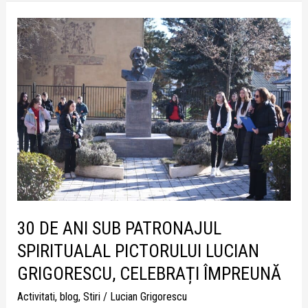
30
DE
ANI
SUB
PATRONAJUL
SPIRITUALAL
PICTORULUI
LUCIAN
GRIGORESCU,
CELEBRAȚI
ÎMPREUNĂ
30 DE ANI SUB PATRONAJUL
SPIRITUALAL PICTORULUI LUCIAN
GRIGORESCU, CELEBRAȚI ÎMPREUNĂ
Activitati
,
blog
,
Stiri
/
Lucian Grigorescu