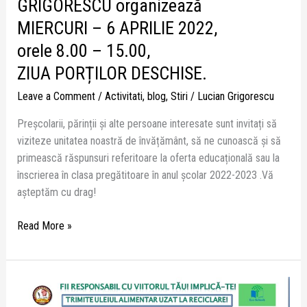
GRIGORESCU organizează
MIERCURI – 6 APRILIE 2022,
orele 8.00 – 15.00,
ZIUA PORȚILOR DESCHISE.
Leave a Comment
/
Activitati
,
blog
,
Stiri
/
Lucian Grigorescu
Preșcolarii, părinții și alte persoane interesate sunt invitați să
viziteze unitatea noastră de învățământ, să ne cunoască și să
primească răspunsuri referitoare la oferta educațională sau la
înscrierea în clasa pregătitoare în anul școlar 2022-2023 .Vă
așteptăm cu drag!
Read More »
TRIMITE
ULEIUL