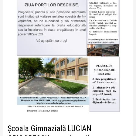
6
APRILIE
2022,
orele
8.00
–
15.00,
ZIUA
PORȚILOR
DESCHISE.
Școala Gimnazială LUCIAN