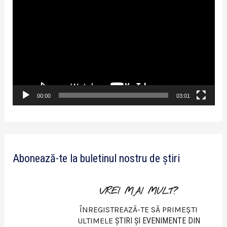
l
a
y
e
r
v
00:00
03:01
i
d
e
Abonează-te la buletinul nostru de știri
o
VREI MAI MULT?
ÎNREGISTREAZĂ-TE SĂ PRIMEȘTI
ULTIMELE
ŞTIRI ŞI EVENIMENTE DIN