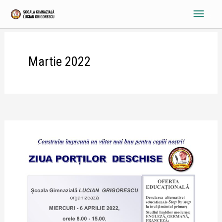
Skip
Main
to
content
Menu
Martie 2022
Școala
Gimnazială
LUCIAN
GRIGORESCU
organizează
MIERCURI
–