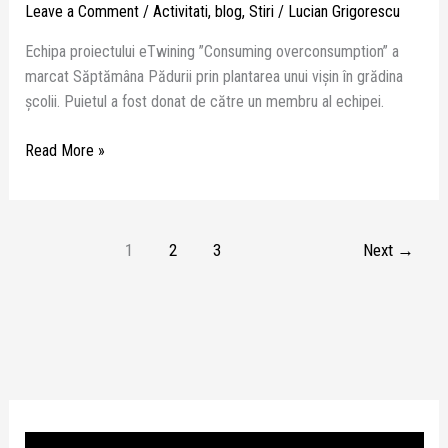
Leave a Comment
/
Activitati
,
blog
,
Stiri
/
Lucian Grigorescu
Echipa proiectului eTwining ”Consuming overconsumption” a
marcat Săptămâna Pădurii prin plantarea unui vișin în grădina
școlii. Puietul a fost donat de către un membru al echipei.
Read More »
1
2
3
Next
→
P