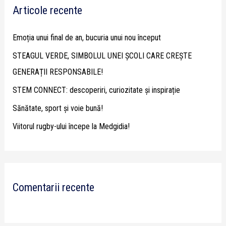
Articole recente
c
h
Emoția unui final de an, bucuria unui nou început
f
STEAGUL VERDE, SIMBOLUL UNEI ȘCOLI CARE CREȘTE
o
GENERAȚII RESPONSABILE!
r
STEM CONNECT: descoperiri, curiozitate și inspirație
:
Sănătate, sport și voie bună!
Viitorul rugby-ului începe la Medgidia!
Comentarii recente