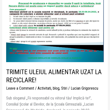
ALIMENTAR
UZAT
LA
RECICLARE!
TRIMITE ULEIUL ALIMENTAR UZAT LA
RECICLARE!
Leave a Comment
/
Activitati
,
blog
,
Stiri
/
Lucian Grigorescu
Sub sloganul „Fii responsabil cu viitorul tău! Implică-te!”,
Consiliul Școlar al Elevilor, de la Școala Gimnazială „Lucian