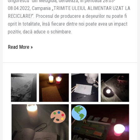
Grigorescu” din Medgidia, derulează, în perioada 28.03-
08.04.2022, Campania „TRIMITE ULEIUL ALIMENTAR UZAT LA
RECICLARE!”. Procesul de producere a deșeurilor nu poate fi
oprit în totalitate, însă fiecare dintre noi poate avea un impact
pozitiv, dacă aduce o schimbare.
Read More »
ORA
PĂMÂNTULUI:
#EarthHour#ProtejămNatura!