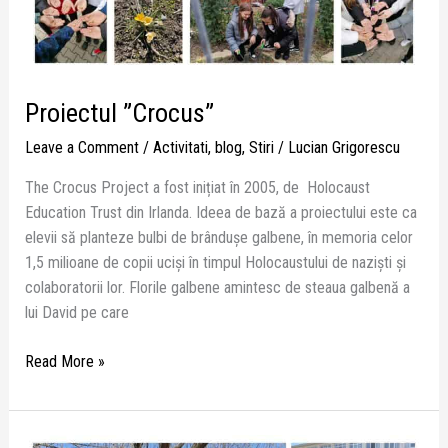
Proiectul ”Crocus”
Leave a Comment
/
Activitati
,
blog
,
Stiri
/
Lucian Grigorescu
The Crocus Project a fost inițiat în 2005, de Holocaust
Education Trust din Irlanda. Ideea de bază a proiectului este ca
elevii să planteze bulbi de brândușe galbene, în memoria celor
1,5 milioane de copii uciși în timpul Holocaustului de naziști și
colaboratorii lor. Florile galbene amintesc de steaua galbenă a
lui David pe care
Read More »
Forest