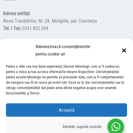
Adresa unităţii:
Aleea Trandafirilor, Nr. 2A, Medgidia, jud. Constanța
Tel. / Fax:
0241 822 044
Administrează consimțămintele
F
Y
I
pentru cookie-uri
a
o
n
c
u
s
Pentru a oferi cea mai bună experiență, folosim tehnologii, cum ar fi cookie-uri,
ACCES NEVĂZĂTORI
e
t
t
pentru a stoca și/sau accesa informațiile despre dispozitive. Consimțământul
pentru aceste tehnologii ne permite să procesăm date, cum ar fi comportamentul
b
u
a
Descărcați programul NonVisual Desktop Acces, care oferă
de navigare sau ID-uri unice pe acest site. Dacă nu îți dai consimțământul sau îți
o
b
g
retragi consimțământul dat poate avea afecte negative asupra unor anumite
persoanelor cu dizabilități vizuale posibilitatea de a consulta site-ul
o
e
r
funcționalități și funcții.
nostru.
DESCARCĂ AICI
k
a
m
Acceptă
COPYRIGHT © 2026 ŞCOALA GIMNAZIALĂ “LUCIAN GRIGORESCU” MEDGIDIA
Refuză
Întrebări, sugestii, sesizări