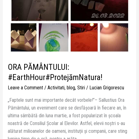
ORA PĂMÂNTULUI:
#EarthHour#ProtejămNatura!
Leave a Comment
/
Activitati
,
blog
,
Stiri
/
Lucian Grigorescu
„Faptele sunt mai importante decât vorbele!”– Sallustius Ora
Pământului, un eveniment care se desfășoară în fiecare an, în
ultima sâmbătă din luna martie, a fost popularizat în școala
noastră de Consiliul Școlar al Elevilor. Astfel, elevii noștri s-au
alăturat milioanelor de oameni, instituții și companii, care sting
lumina timp de o oră, pentru a arăta