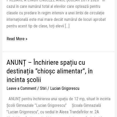
a
cazul în care numărul total al elevilor care optează pentru
cu
clasele cu predare în regim intensiv a unei limbi de circulație
predarea
internațională este mai mare decât numărul de locuri aprobat
limbii
pentru acest tip de clase, toți elevii […]
engleze
în
Read More »
regim
intensiv,
anul
școlar
ANUNȚ – Închiriere spațiu cu
ANUNȚ
2019-
–
destinația ”chioșc alimentar”, în
2020
Închiriere
incinta școlii
spațiu
cu
Leave a Comment
/
Stiri
/
Lucian Grigorescu
destinația
ANUNȚ pentru închirierea unui spațiu de 12 mp, situat în incinta
”chioșc
Școlii Gimnaziale ”Lucian Grigorescu” Școala Gimnazială
alimentar”,
”Lucian Grigorescu”, cu sediul în Aleea Trandafirilor nr. 2A
în