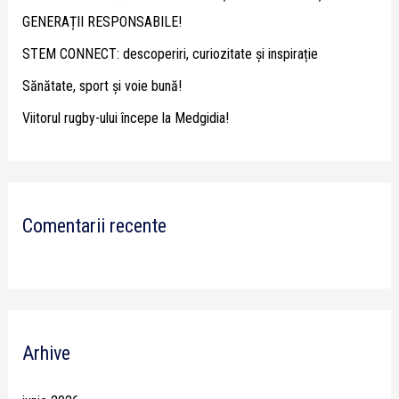
o
GENERAȚII RESPONSABILE!
r
STEM CONNECT: descoperiri, curiozitate și inspirație
:
Sănătate, sport și voie bună!
Viitorul rugby-ului începe la Medgidia!
Comentarii recente
Arhive