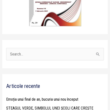
S
e
a
r
Articole recente
c
h
Emoția unui final de an, bucuria unui nou început
f
STEAGUL VERDE, SIMBOLUL UNEI ȘCOLI CARE CREȘTE