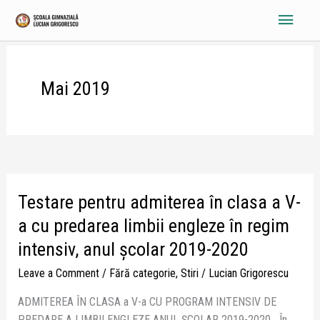
Skip
Main
to
content
Menu
Mai 2019
Testare pentru admiterea în clasa a V-
Testare
pentru
a cu predarea limbii engleze în regim
admiterea
intensiv, anul școlar 2019-2020
în
clasa
Leave a Comment
/
Fără categorie
,
Stiri
/
Lucian Grigorescu
a
ADMITEREA ÎN CLASA a V-a CU PROGRAM INTENSIV DE
V-
PREDARE A LIMBII ENGLEZE ANUL ȘCOLAR 2019-2020 În