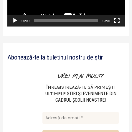
e
r
v
00:00
03:01
i
d
e
Abonează-te la buletinul nostru de știri
o
VREI MAI MULT?
ÎNREGISTREAZĂ-TE SĂ PRIMEȘTI
ULTIMELE
ŞTIRI ŞI EVENIMENTE DIN
CADRUL ŞCOLII NOASTRE!