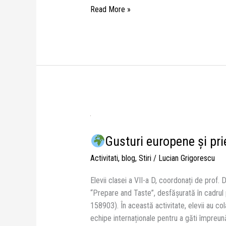
Read More »
Gusturi
Gusturi europene și pri
europene
și
Activitati
,
blog
,
Stiri
/
Lucian Grigorescu
prietenii
fără
Elevii clasei a VII-a D, coordonați de prof. D
granițe
“Prepare and Taste”, desfășurată în cadrul 
158903). În această activitate, elevii au co
echipe internaționale pentru a găti împreună