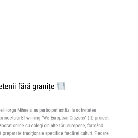
etenii fără granițe
eli-Iorga Mihaela, au participat astăzi la activitatea
proiectului ETwinning “We European Citizens” (ID proiect:
laborat online cu colegi din alte țări europene, formând
 preparate tradiționale specifice fiecărei culturi. Fiecare