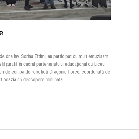
e
i de dna înv. Sorina Eftimi, au participat cu mult entuziasm
sfășurată în cadrul parteneriatului educațional cu Liceul
turi de echipa de robotică Dragonic Force, coordonată de
vut ocazia să descopere minunata