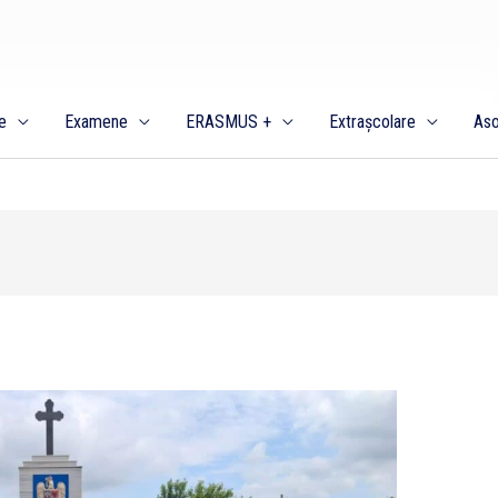
e
Examene
ERASMUS +
Extrașcolare
Aso