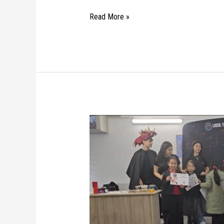
Read More »
Primii
pași
în
RoboLume