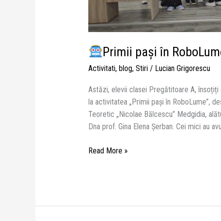
Primii pași în RoboLum
Activitati
,
blog
,
Stiri
/
Lucian Grigorescu
Astăzi, elevii clasei Pregătitoare A, însoțiț
la activitatea „Primii pași în RoboLume”, de
Teoretic „Nicolae Bălcescu” Medgidia, ală
Dna prof. Gina Elena Şerban. Cei mici au a
Read More »