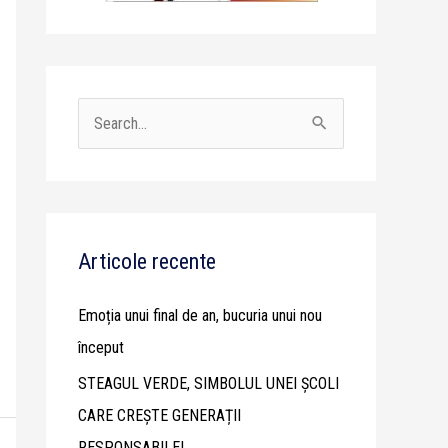
S
e
a
r
c
Articole recente
h
Emoția unui final de an, bucuria unui nou
f
început
o
STEAGUL VERDE, SIMBOLUL UNEI ȘCOLI
r
CARE CREȘTE GENERAȚII
:
RESPONSABILE!