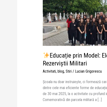
Elevii
clasei
a
VI-
a
C
au
onorat
Rezerviștii
Educație prin Model: El
Militari
Rezerviștii Militari
Activitati
,
blog
,
Stiri
/
Lucian Grigorescu
Școala nu doar instruiește, ci formează car
dintre cele mai eficiente forme de educație. Î
de 30 mai 2025, la o activitate cu profund
Comemorativǎ din parcela militară a […]