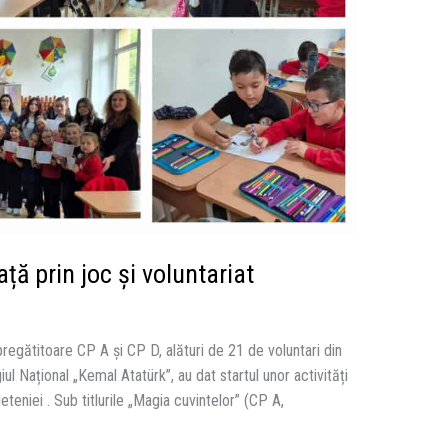
ață prin joc și voluntariat
pregătitoare CP A și CP D, alături de 21 de voluntari din
iul Național „Kemal Atatürk”, au dat startul unor activități
eteniei . Sub titlurile „Magia cuvintelor” (CP A,