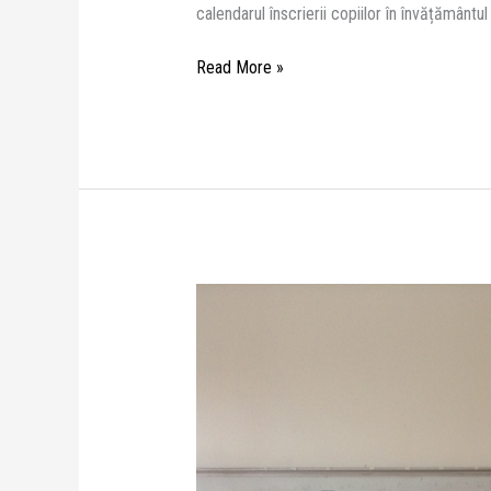
calendarul înscrierii copiilor în învățămâ
Read More »
Proiectul
”HEALTHY
LIFESTYLE”