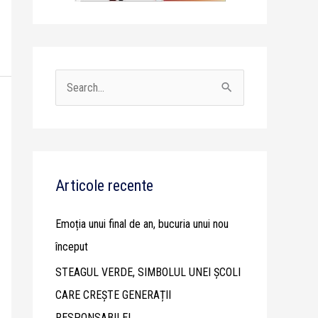
S
e
a
r
c
Articole recente
h
Emoția unui final de an, bucuria unui nou
f
început
o
STEAGUL VERDE, SIMBOLUL UNEI ȘCOLI
r
CARE CREȘTE GENERAȚII
:
RESPONSABILE!