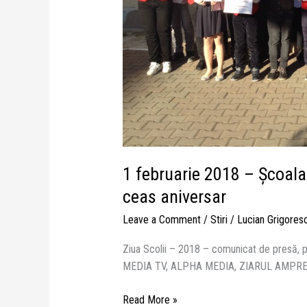
aniversar
1 februarie 2018 – Școala
ceas aniversar
Leave a Comment
/
Stiri
/
Lucian Grigores
Ziua Scolii – 2018 – comunicat de presă, pdf
MEDIA TV, ALPHA MEDIA, ZIARUL AMPR
Read More »