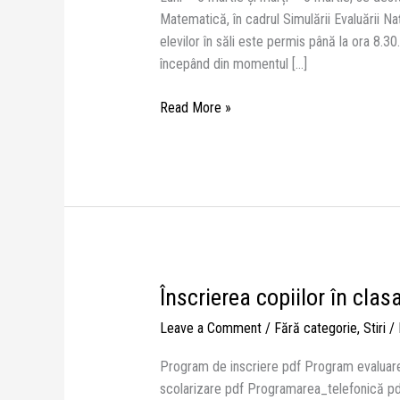
clasa
Matematică, în cadrul Simulării Evaluării Na
a
elevilor în săli este permis până la ora 8.30
VIII-
începând din momentul […]
a
Read More »
Înscrierea copiilor în clas
Înscrierea
copiilor
Leave a Comment
/
Fără categorie
,
Stiri
/
în
clasa
Program de inscriere pdf Program evaluare 
pregătitoare
scolarizare pdf Programarea_telefonică pdf