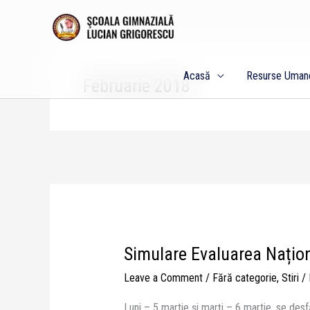
Skip
to
content
Acasă
Resurse Uman
Februarie 2018
Simulare Evaluarea Naționa
Simulare
Evaluarea
Leave a Comment
/
Fără categorie
,
Stiri
/
Națională
–
Luni – 5 martie și marți – 6 martie, se des