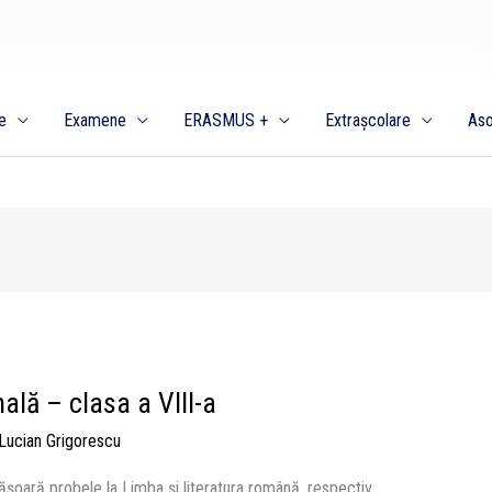
e
Examene
ERASMUS +
Extrașcolare
Aso
lă – clasa a VIII-a
Lucian Grigorescu
fășoară probele la Limba și literatura română, respectiv