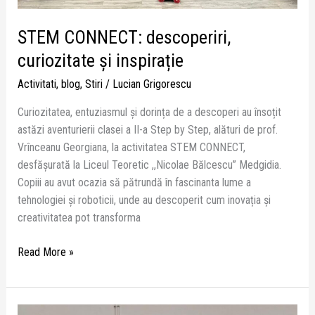
STEM CONNECT: descoperiri,
curiozitate și inspirație
Activitati
,
blog
,
Stiri
/
Lucian Grigorescu
Curiozitatea, entuziasmul și dorința de a descoperi au însoțit
astăzi aventurierii clasei a II-a Step by Step, alături de prof.
Vrînceanu Georgiana, la activitatea STEM CONNECT,
desfășurată la Liceul Teoretic ,,Nicolae Bălcescu” Medgidia.
Copiii au avut ocazia să pătrundă în fascinanta lume a
tehnologiei și roboticii, unde au descoperit cum inovația și
creativitatea pot transforma
Read More »
Sănătate,