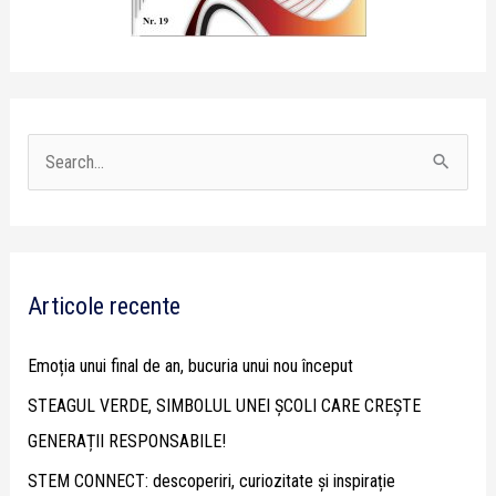
S
e
a
r
Articole recente
c
h
Emoția unui final de an, bucuria unui nou început
f
STEAGUL VERDE, SIMBOLUL UNEI ȘCOLI CARE CREȘTE
o
GENERAȚII RESPONSABILE!
r
STEM CONNECT: descoperiri, curiozitate și inspirație
: