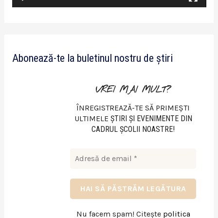
i
d
e
Abonează-te la buletinul nostru de știri
o
VREI MAI MULT?
ÎNREGISTREAZĂ-TE SĂ PRIMEȘTI
ULTIMELE
ŞTIRI ŞI EVENIMENTE DIN
CADRUL ŞCOLII NOASTRE!
Nu facem spam! Citește
politica