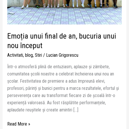
nou
început
Emoția unui final de an, bucuria unui
nou început
Activitati
,
blog
,
Stiri
/
Lucian Grigorescu
Într-o atmosferă plină de entuziasm, aplauze și zâmbete,
comunitatea școlii noastre a celebrat încheierea unui nou an
școlar. Festivitatea de premiere a adus împreună elevi,
profesori, părinți și bunici pentru a marca rezultatele, efortul și
perseverența care au transformat fiecare zi de școală într-o
experiență valoroasă. Au fost răsplătite performanțele,
aplaudate reușitele și create amintiri […]
Read More »