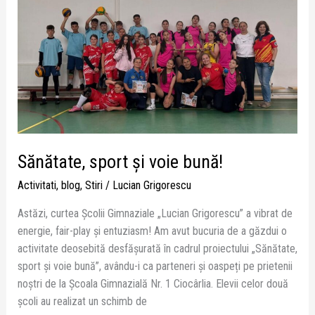
sport
și
voie
bună!
Sănătate, sport și voie bună!
Activitati
,
blog
,
Stiri
/
Lucian Grigorescu
Astăzi, curtea Școlii Gimnaziale „Lucian Grigorescu” a vibrat de
energie, fair-play și entuziasm! Am avut bucuria de a găzdui o
activitate deosebită desfășurată în cadrul proiectului „Sănătate,
sport și voie bună”, avându-i ca parteneri și oaspeți pe prietenii
noștri de la Școala Gimnazială Nr. 1 Ciocârlia. Elevii celor două
școli au realizat un schimb de