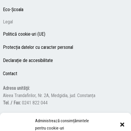
Eco-Şcoala
Legal
Politică cookie-uri (UE)
Protecția datelor cu caracter personal
Declarație de accesibilitate
Contact
Adresa unităţii:
Aleea Trandafirilor, Nr. 2A, Medgidia, jud. Constanța
Tel. / Fax:
0241 822 044
Administrează consimțămintele
F
Y
I
pentru cookie-uri