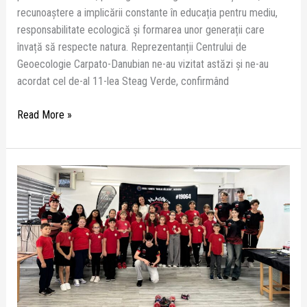
recunoaștere a implicării constante în educația pentru mediu,
responsabilitate ecologică și formarea unor generații care
învață să respecte natura. Reprezentanții Centrului de
Geoecologie Carpato-Danubian ne-au vizitat astăzi și ne-au
acordat cel de-al 11-lea Steag Verde, confirmând
Read More »
STEM
CONNECT:
descoperiri,
curiozitate
și
inspirație