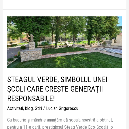
STEAGUL
VERDE,
SIMBOLUL
UNEI
ȘCOLI
CARE
CREȘTE
GENERAȚII
RESPONSABILE!
STEAGUL VERDE, SIMBOLUL UNEI
ȘCOLI CARE CREȘTE GENERAȚII
RESPONSABILE!
Activitati
,
blog
,
Stiri
/
Lucian Grigorescu
Cu bucurie și mândrie anunțăm că școala noastră a obținut,
pentru a 11-a oară, prestigiosul Steag Verde Eco-Școală, o