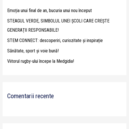
h
Emoția unui final de an, bucuria unui nou început
f
STEAGUL VERDE, SIMBOLUL UNEI ȘCOLI CARE CREȘTE
o
GENERAȚII RESPONSABILE!
r
STEM CONNECT: descoperiri, curiozitate și inspirație
:
Sănătate, sport și voie bună!
Viitorul rugby-ului începe la Medgidia!
Comentarii recente