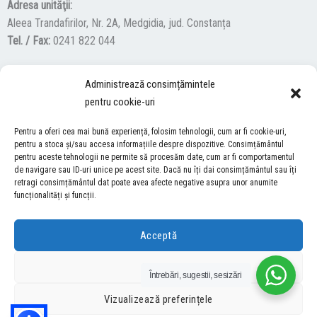
Adresa unităţii:
Aleea Trandafirilor, Nr. 2A, Medgidia, jud. Constanța
Tel. / Fax:
0241 822 044
Administrează consimțămintele
F
Y
I
pentru cookie-uri
a
o
n
c
u
s
Pentru a oferi cea mai bună experiență, folosim tehnologii, cum ar fi cookie-uri,
ACCES NEVĂZĂTORI
e
t
t
pentru a stoca și/sau accesa informațiile despre dispozitive. Consimțământul
pentru aceste tehnologii ne permite să procesăm date, cum ar fi comportamentul
b
u
a
Descărcați programul NonVisual Desktop Acces, care oferă
de navigare sau ID-uri unice pe acest site. Dacă nu îți dai consimțământul sau îți
o
b
g
retragi consimțământul dat poate avea afecte negative asupra unor anumite
persoanelor cu dizabilități vizuale posibilitatea de a consulta site-ul
o
e
r
funcționalități și funcții.
nostru.
DESCARCĂ AICI
k
a
m
Acceptă
COPYRIGHT © 2026 ŞCOALA GIMNAZIALĂ “LUCIAN GRIGORESCU” MEDGIDIA
Refuză
Întrebări, sugestii, sesizări
DEZVOLTAT DE SURFVERSE
Vizualizează preferințele