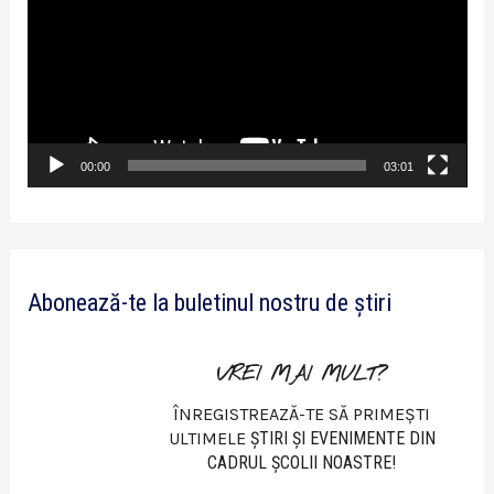
a
y
e
r
v
00:00
03:01
i
d
e
Abonează-te la buletinul nostru de știri
o
VREI MAI MULT?
ÎNREGISTREAZĂ-TE SĂ PRIMEȘTI
ULTIMELE
ŞTIRI ŞI EVENIMENTE DIN
CADRUL ŞCOLII NOASTRE!