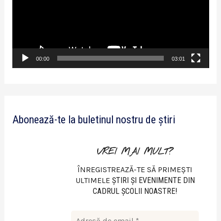
y
e
r
v
00:00
03:01
i
d
e
Abonează-te la buletinul nostru de știri
o
VREI MAI MULT?
ÎNREGISTREAZĂ-TE SĂ PRIMEȘTI
ULTIMELE
ŞTIRI ŞI EVENIMENTE DIN
CADRUL ŞCOLII NOASTRE!