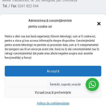
Aleea Trandafirilor, Nr. 2A, Medgidia, jud. Constanța
Tel. / Fax:
0241 822 044
Administrează consimțămintele
F
Y
I
pentru cookie-uri
a
o
n
c
u
s
Pentru a oferi cea mai bună experiență, folosim tehnologii, cum ar fi cookie-uri,
ACCES NEVĂZĂTORI
e
t
t
pentru a stoca și/sau accesa informațiile despre dispozitive. Consimțământul
pentru aceste tehnologii ne permite să procesăm date, cum ar fi comportamentul
b
u
a
Descărcați programul NonVisual Desktop Acces, care oferă
de navigare sau ID-uri unice pe acest site. Dacă nu îți dai consimțământul sau îți
o
b
g
retragi consimțământul dat poate avea afecte negative asupra unor anumite
persoanelor cu dizabilități vizuale posibilitatea de a consulta site-ul
o
e
r
funcționalități și funcții.
nostru.
DESCARCĂ AICI
k
a
m
Acceptă
COPYRIGHT © 2026 ŞCOALA GIMNAZIALĂ “LUCIAN GRIGORESCU” MEDGIDIA
Refuză
Întrebări, sugestii, sesizări
DEZVOLTAT DE SURFVERSE
Vizualizează preferințele
Politică de confidențialitate