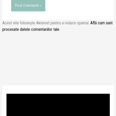
Acest site folosește Akismet pentru a reduce spamul.
Află cum sunt
procesate datele comentariilor tale
.
P
l
a