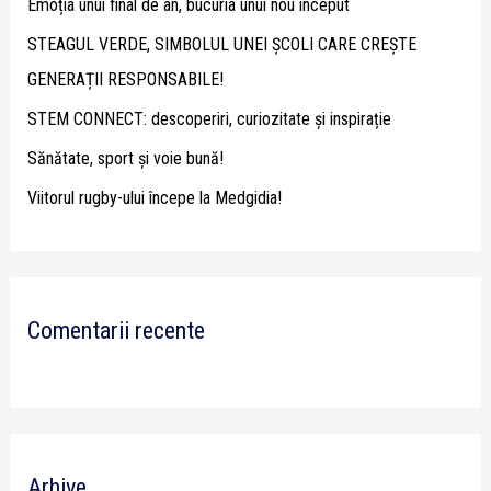
Emoția unui final de an, bucuria unui nou început
f
STEAGUL VERDE, SIMBOLUL UNEI ȘCOLI CARE CREȘTE
o
GENERAȚII RESPONSABILE!
r
STEM CONNECT: descoperiri, curiozitate și inspirație
:
Sănătate, sport și voie bună!
Viitorul rugby-ului începe la Medgidia!
Comentarii recente
Arhive