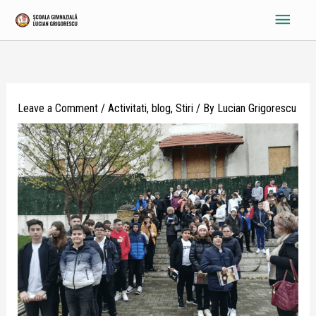
Skip
Main
to
content
Menu
Leave a Comment
/
Activitati
,
blog
,
Stiri
/ By
Lucian Grigorescu