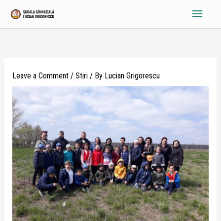
Skip
Main
to
content
Menu
Leave a Comment
/
Stiri
/ By
Lucian Grigorescu