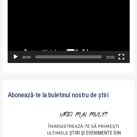
l
a
y
e
r
v
00:00
03:01
i
d
e
Abonează-te la buletinul nostru de știri
o
VREI MAI MULT?
ÎNREGISTREAZĂ-TE SĂ PRIMEȘTI
ULTIMELE
ŞTIRI ŞI EVENIMENTE DIN