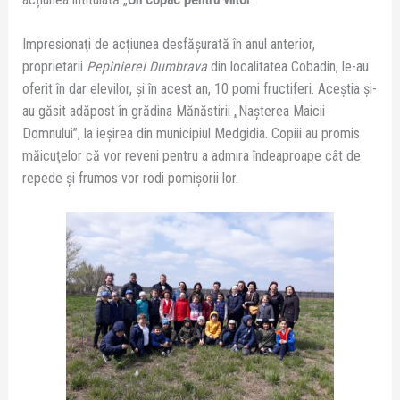
Impresionaţi de acțiunea desfășurată în anul anterior,
proprietarii
Pepinierei Dumbrava
din localitatea Cobadin, le-au
oferit în dar elevilor, și în acest an, 10 pomi fructiferi. Aceștia și-
au găsit adăpost în grădina Mănăstirii „Naşterea Maicii
Domnului”, la ieşirea din municipiul Medgidia. Copiii au promis
măicuţelor că vor reveni pentru a admira îndeaproape cât de
repede şi frumos vor rodi pomişorii lor.