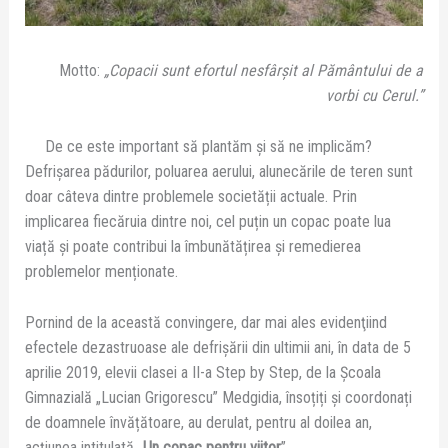
Motto:
„Copacii sunt efortul nesfârșit al Pământului de a
vorbi cu Cerul.”
De ce este important să plantăm și să ne implicăm?
Defrişarea pădurilor, poluarea aerului, alunecările de teren sunt
doar câteva dintre problemele societății actuale. Prin
implicarea fiecăruia dintre noi, cel puțin un copac poate lua
viață şi poate contribui la îmbunătățirea şi remedierea
problemelor menționate.
Pornind de la această convingere, dar mai ales evidenţiind
efectele dezastruoase ale defrișării din ultimii ani, în data de 5
aprilie 2019, elevii clasei a II-a Step by Step, de la Școala
Gimnazială „Lucian Grigorescu” Medgidia, însoțiți și coordonați
de doamnele învățătoare, au derulat, pentru al doilea an,
acțiunea intitulată „
Un copac pentru viitor
”.