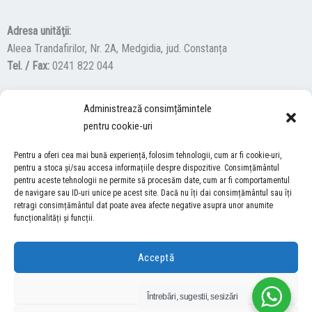
Adresa unităţii:
Aleea Trandafirilor, Nr. 2A, Medgidia, jud. Constanța
Tel. / Fax:
0241 822 044
Administrează consimțămintele
F
Y
I
pentru cookie-uri
a
o
n
c
u
s
Pentru a oferi cea mai bună experiență, folosim tehnologii, cum ar fi cookie-uri,
ACCES NEVĂZĂTORI
e
t
t
pentru a stoca și/sau accesa informațiile despre dispozitive. Consimțământul
b
u
a
pentru aceste tehnologii ne permite să procesăm date, cum ar fi comportamentul
Descărcați programul NonVisual Desktop Acces, care oferă
de navigare sau ID-uri unice pe acest site. Dacă nu îți dai consimțământul sau îți
o
b
g
retragi consimțământul dat poate avea afecte negative asupra unor anumite
persoanelor cu dizabilități vizuale posibilitatea de a consulta site-ul
o
e
r
funcționalități și funcții.
nostru.
DESCARCĂ AICI
k
a
m
Acceptă
COPYRIGHT © 2026 ŞCOALA GIMNAZIALĂ “LUCIAN GRIGORESCU” MEDGIDIA
Refuză
Întrebări, sugestii, sesizări