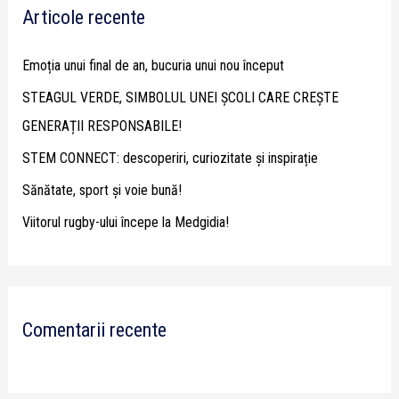
Articole recente
c
h
Emoția unui final de an, bucuria unui nou început
f
STEAGUL VERDE, SIMBOLUL UNEI ȘCOLI CARE CREȘTE
o
GENERAȚII RESPONSABILE!
r
STEM CONNECT: descoperiri, curiozitate și inspirație
:
Sănătate, sport și voie bună!
Viitorul rugby-ului începe la Medgidia!
Comentarii recente