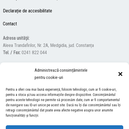
Declarație de accesibilitate
Contact
Adresa unităţii:
Aleea Trandafirilor, Nr. 2A, Medgidia, jud. Constanța
Tel. / Fax:
0241 822 044
Administrează consimțămintele
F
Y
I
pentru cookie-uri
a
o
n
c
u
s
Pentru a oferi cea mai bună experiență, folosim tehnologii, cum ar fi cookie-uri,
ACCES NEVĂZĂTORI
e
t
t
pentru a stoca și/sau accesa informațiile despre dispozitive. Consimțământul
b
u
a
pentru aceste tehnologii ne permite să procesăm date, cum ar fi comportamentul
Descărcați programul NonVisual Desktop Acces, care oferă
de navigare sau ID-uri unice pe acest site. Dacă nu îți dai consimțământul sau îți
o
b
g
retragi consimțământul dat poate avea afecte negative asupra unor anumite
persoanelor cu dizabilități vizuale posibilitatea de a consulta site-ul
o
e
r
funcționalități și funcții.
nostru.
DESCARCĂ AICI
k
a