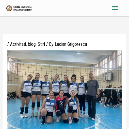
Skip
Main
to
content
Menu
/
Activitati
,
blog
,
Stiri
/ By
Lucian Grigorescu