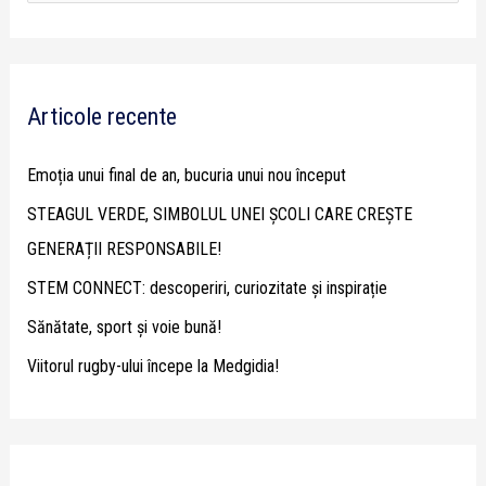
e
a
r
Articole recente
c
h
Emoția unui final de an, bucuria unui nou început
f
STEAGUL VERDE, SIMBOLUL UNEI ȘCOLI CARE CREȘTE
o
GENERAȚII RESPONSABILE!
r
STEM CONNECT: descoperiri, curiozitate și inspirație
:
Sănătate, sport și voie bună!
Viitorul rugby-ului începe la Medgidia!