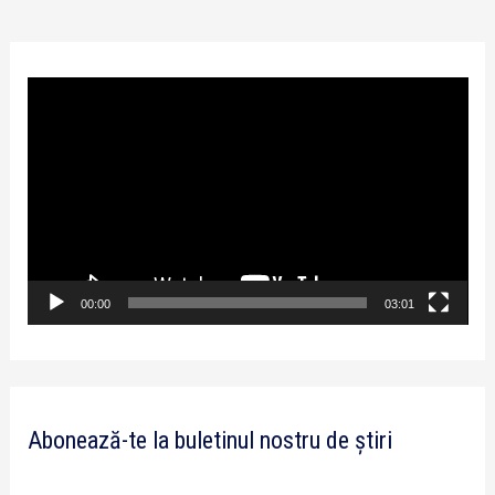
P
l
a
y
e
r
v
00:00
03:01
i
d
e
Abonează-te la buletinul nostru de știri
o