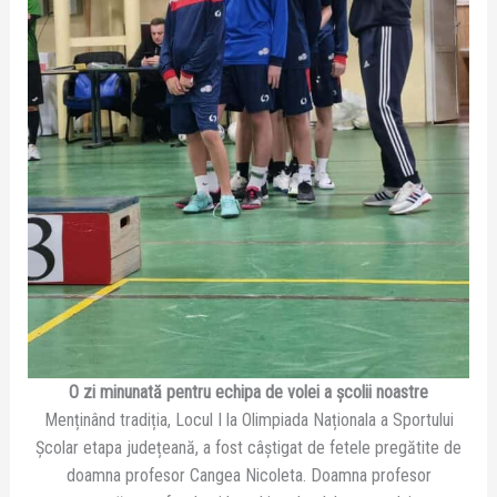
O zi minunată pentru echipa de volei a școlii noastre
Menținând tradiția, Locul I la Olimpiada Naționala a Sportului
Școlar etapa județeană, a fost câștigat de fetele pregătite de
doamna profesor Cangea Nicoleta. Doamna profesor