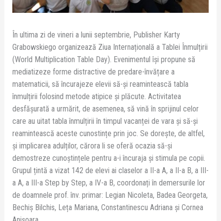
În ultima zi de vineri a lunii septembrie, Publisher Karty
Grabowskiego organizează Ziua Internațională a Tablei Înmulțirii
(World Multiplication Table Day). Evenimentul își propune să
mediatizeze forme distractive de predare-învățare a
matematicii, să încurajeze elevii să-și reamintească tabla
înmulțirii folosind metode atipice și plăcute. Activitatea
desfășurată a urmărit, de asemenea, să vină în sprijinul celor
care au uitat tabla înmulțirii în timpul vacanței de vara și să-și
reamintească aceste cunostințe prin joc. Se dorește, de altfel,
și implicarea adulților, cărora li se oferă ocazia să-și
demostreze cunoștințele pentru a-i încuraja și stimula pe copii.
Grupul țintă a vizat 142 de elevi ai claselor a II-a A, a II-a B, a III-
a A, a III-a Step by Step, a IV-a B, coordonați în demersurile lor
de doamnele prof. înv. primar: Legian Nicoleta, Badea Georgeta,
Bechiș Bilchis, Leța Mariana, Constantinescu Adriana și Cornea
Anișoara.