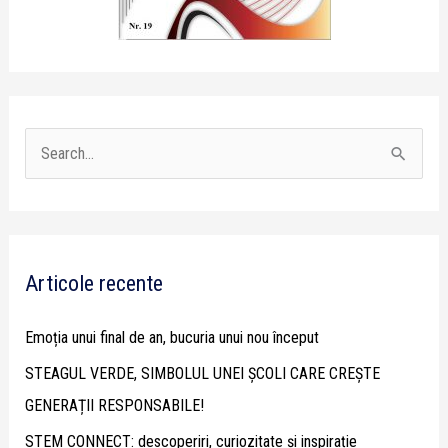
S
e
a
r
Articole recente
c
h
Emoția unui final de an, bucuria unui nou început
f
STEAGUL VERDE, SIMBOLUL UNEI ȘCOLI CARE CREȘTE
o
GENERAȚII RESPONSABILE!
r
STEM CONNECT: descoperiri, curiozitate și inspirație
: