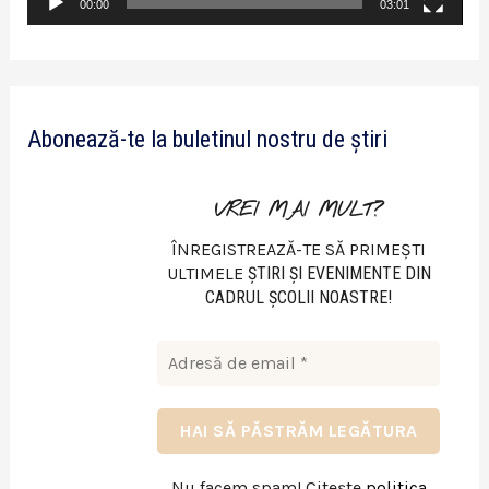
v
00:00
03:01
i
d
e
Abonează-te la buletinul nostru de știri
o
VREI MAI MULT?
ÎNREGISTREAZĂ-TE SĂ PRIMEȘTI
ULTIMELE
ŞTIRI ŞI EVENIMENTE DIN
CADRUL ŞCOLII NOASTRE!
Nu facem spam! Citește
politica