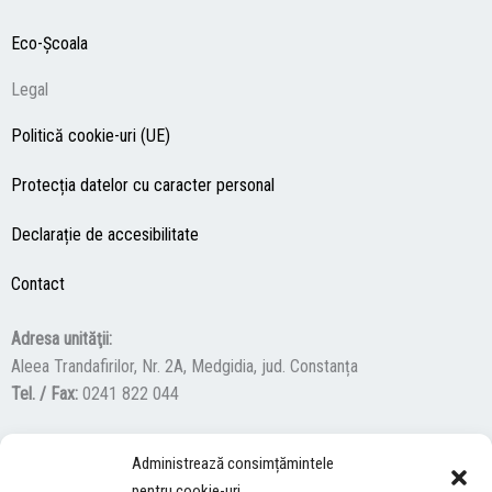
Eco-Şcoala
Legal
Politică cookie-uri (UE)
Protecția datelor cu caracter personal
Declarație de accesibilitate
Contact
Adresa unităţii:
Aleea Trandafirilor, Nr. 2A, Medgidia, jud. Constanța
Tel. / Fax:
0241 822 044
Administrează consimțămintele
F
Y
I
pentru cookie-uri