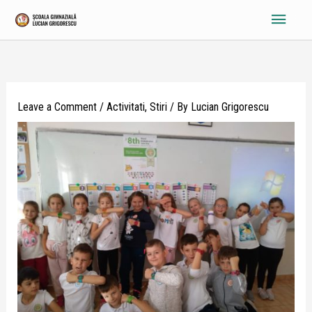
Skip
Main
to
content
Menu
Leave a Comment
/
Activitati
,
Stiri
/ By
Lucian Grigorescu