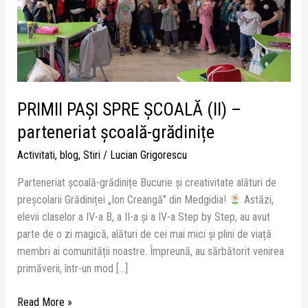
școală-
grădinițe
PRIMII PAȘI SPRE ȘCOALĂ (II) –
parteneriat școală-grădinițe
Activitati
,
blog
,
Stiri
/
Lucian Grigorescu
Parteneriat școală-grădinițe Bucurie și creativitate alături de
preșcolarii Grădiniței „Ion Creangă” din Medgidia!
Astăzi,
elevii claselor a IV-a B, a II-a și a IV-a Step by Step, au avut
parte de o zi magică, alături de cei mai mici și plini de viață
membri ai comunității noastre. Împreună, au sărbătorit venirea
primăverii, într-un mod […]
Read More »