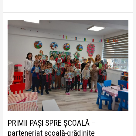
PRIMII
PAȘI
SPRE
ȘCOALĂ
–
parteneriat
școală-
grădinițe
PRIMII PAȘI SPRE ȘCOALĂ –
parteneriat școală-grădinițe