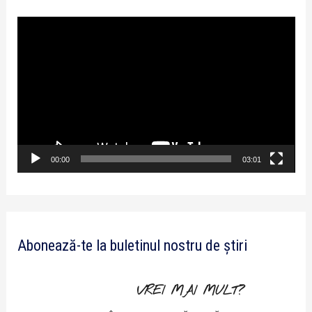
P
l
a
y
e
r
v
00:00
03:01
i
d
e
Abonează-te la buletinul nostru de știri
o
VREI MAI MULT?