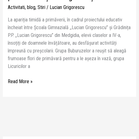
Activitati
,
blog
,
Stiri
/
Lucian Grigorescu
La apariția timidă a primăverii, în cadrul proiectului educativ
încheiat între Școala Gimnazială ,,Lucian Grigorescu” și Grădinița
P.P. ,,Lucian Grigorescu” din Medgidia, elevii claselor a IV-a,
însoțiți de doamnele învățătoare, au desfășurat activități
împreună cu preșcolarii. Grupa Buburuzelor a reușit să aleagă
frumoase flori de primăvară pentru a le așeza în vază, grupa
Licuricilor a
Read More »