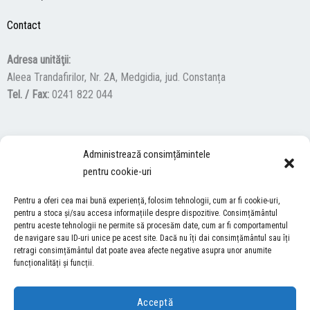
Contact
Adresa unităţii:
Aleea Trandafirilor, Nr. 2A, Medgidia, jud. Constanța
Tel. / Fax:
0241 822 044
F
Y
I
Administrează consimțămintele
a
o
n
pentru cookie-uri
c
u
s
ACCES NEVĂZĂTORI
e
t
t
Pentru a oferi cea mai bună experiență, folosim tehnologii, cum ar fi cookie-uri,
b
u
a
pentru a stoca și/sau accesa informațiile despre dispozitive. Consimțământul
Descărcați programul NonVisual Desktop Acces, care oferă
o
b
g
pentru aceste tehnologii ne permite să procesăm date, cum ar fi comportamentul
persoanelor cu dizabilități vizuale posibilitatea de a consulta site-ul
de navigare sau ID-uri unice pe acest site. Dacă nu îți dai consimțământul sau îți
o
e
r
retragi consimțământul dat poate avea afecte negative asupra unor anumite
nostru.
DESCARCĂ AICI
k
a
funcționalități și funcții.
m
Acceptă