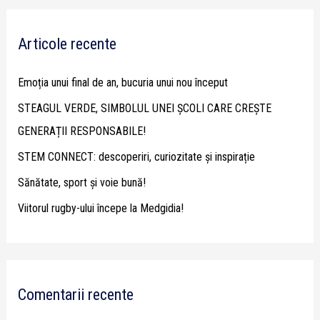
a
r
Articole recente
c
h
Emoția unui final de an, bucuria unui nou început
f
STEAGUL VERDE, SIMBOLUL UNEI ȘCOLI CARE CREȘTE
o
GENERAȚII RESPONSABILE!
r
STEM CONNECT: descoperiri, curiozitate și inspirație
:
Sănătate, sport și voie bună!
Viitorul rugby-ului începe la Medgidia!
Comentarii recente