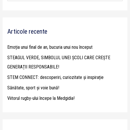
e
a
r
Articole recente
c
h
Emoția unui final de an, bucuria unui nou început
f
STEAGUL VERDE, SIMBOLUL UNEI ȘCOLI CARE CREȘTE
o
GENERAȚII RESPONSABILE!
r
STEM CONNECT: descoperiri, curiozitate și inspirație
:
Sănătate, sport și voie bună!
Viitorul rugby-ului începe la Medgidia!