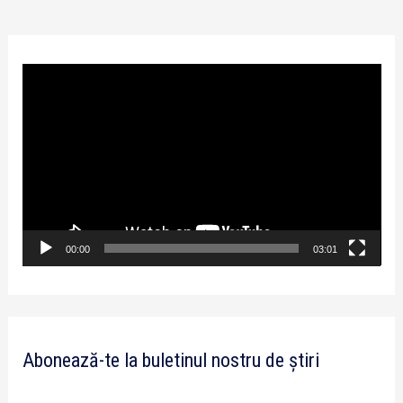
P
l
a
y
e
r
v
00:00
03:01
i
d
e
Abonează-te la buletinul nostru de știri
o