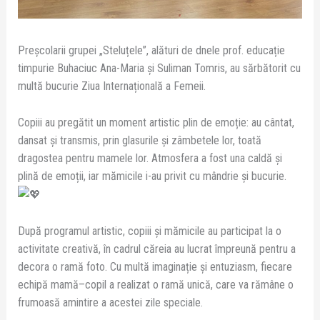
Preșcolarii grupei „Steluțele”, alături de dnele prof. educație
timpurie Buhaciuc Ana-Maria și Suliman Tomris, au sărbătorit cu
multă bucurie Ziua Internațională a Femeii.
Copiii au pregătit un moment artistic plin de emoție: au cântat,
dansat și transmis, prin glasurile și zâmbetele lor, toată
dragostea pentru mamele lor. Atmosfera a fost una caldă și
plină de emoții, iar mămicile i-au privit cu mândrie și bucurie.
După programul artistic, copiii și mămicile au participat la o
activitate creativă, în cadrul căreia au lucrat împreună pentru a
decora o ramă foto. Cu multă imaginație și entuziasm, fiecare
echipă mamă–copil a realizat o ramă unică, care va rămâne o
frumoasă amintire a acestei zile speciale.