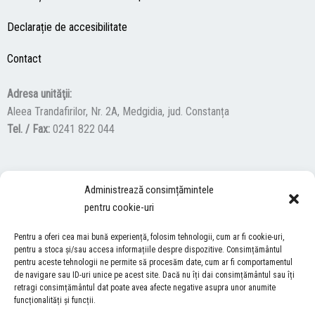
Declarație de accesibilitate
Contact
Adresa unităţii:
Aleea Trandafirilor, Nr. 2A, Medgidia, jud. Constanța
Tel. / Fax:
0241 822 044
F
Y
I
Administrează consimțămintele
a
o
n
pentru cookie-uri
c
u
s
ACCES NEVĂZĂTORI
e
t
t
Pentru a oferi cea mai bună experiență, folosim tehnologii, cum ar fi cookie-uri,
b
u
a
pentru a stoca și/sau accesa informațiile despre dispozitive. Consimțământul
Descărcați programul NonVisual Desktop Acces, care oferă
o
b
g
pentru aceste tehnologii ne permite să procesăm date, cum ar fi comportamentul
persoanelor cu dizabilități vizuale posibilitatea de a consulta site-ul
de navigare sau ID-uri unice pe acest site. Dacă nu îți dai consimțământul sau îți
o
e
r
retragi consimțământul dat poate avea afecte negative asupra unor anumite
nostru.
DESCARCĂ AICI
k
a
funcționalități și funcții.