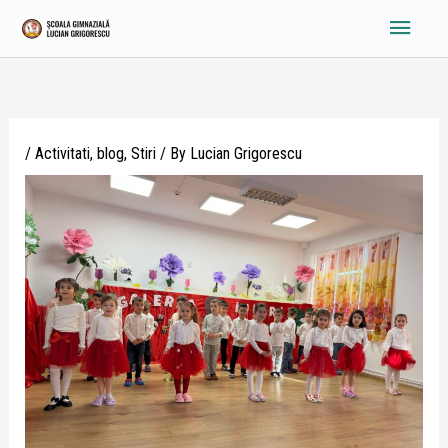
Skip
Main
to
content
Menu
/
Activitati
,
blog
,
Stiri
/ By
Lucian Grigorescu