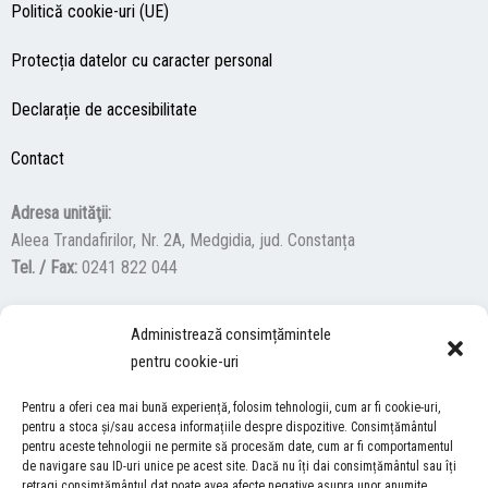
Politică cookie-uri (UE)
Protecția datelor cu caracter personal
Declarație de accesibilitate
Contact
Adresa unităţii:
Aleea Trandafirilor, Nr. 2A, Medgidia, jud. Constanța
Tel. / Fax:
0241 822 044
Administrează consimțămintele
F
Y
I
pentru cookie-uri
a
o
n
c
u
s
Pentru a oferi cea mai bună experiență, folosim tehnologii, cum ar fi cookie-uri,
ACCES NEVĂZĂTORI
e
t
t
pentru a stoca și/sau accesa informațiile despre dispozitive. Consimțământul
b
u
a
pentru aceste tehnologii ne permite să procesăm date, cum ar fi comportamentul
Descărcați programul NonVisual Desktop Acces, care oferă
de navigare sau ID-uri unice pe acest site. Dacă nu îți dai consimțământul sau îți
o
b
g
retragi consimțământul dat poate avea afecte negative asupra unor anumite