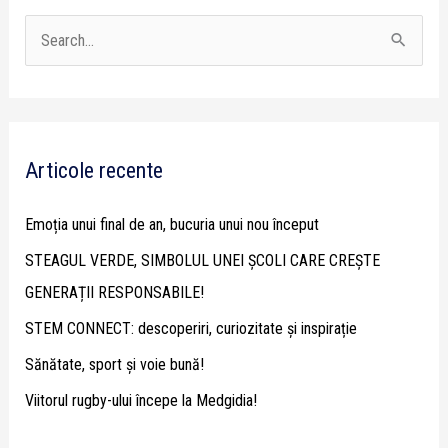
S
e
a
r
Articole recente
c
h
Emoția unui final de an, bucuria unui nou început
f
STEAGUL VERDE, SIMBOLUL UNEI ȘCOLI CARE CREȘTE
o
GENERAȚII RESPONSABILE!
r
STEM CONNECT: descoperiri, curiozitate și inspirație
:
Sănătate, sport și voie bună!
Viitorul rugby-ului începe la Medgidia!