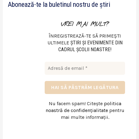
Abonează-te la buletinul nostru de știri
o
VREI MAI MULT?
ÎNREGISTREAZĂ-TE SĂ PRIMEȘTI
ULTIMELE
ŞTIRI ŞI EVENIMENTE DIN
CADRUL ŞCOLII NOASTRE!
Nu facem spam! Citește
politica
noastră de confidențialitate
pentru
mai multe informații.