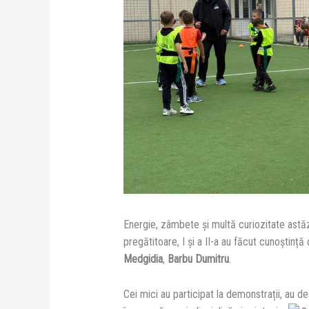
Energie, zâmbete și multă curiozitate astăzi
pregătitoare, I și a II-a au făcut cunoștinț
Medgidia
,
Barbu Dumitru
.
Cei mici au participat la demonstrații, au de