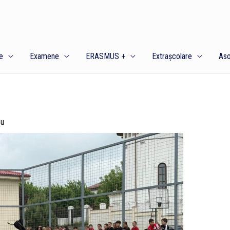
e
Examene
ERASMUS +
Extrașcolare
Aso
cu