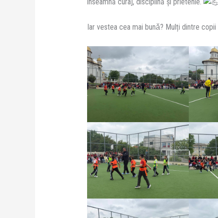
înseamnă curaj, disciplină și prietenie.
Iar vestea cea mai bunǎ? Mulți dintre copi