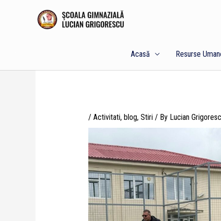
Skip
to
content
Acasă
Resurse Uman
/
Activitati
,
blog
,
Stiri
/ By
Lucian Grigores