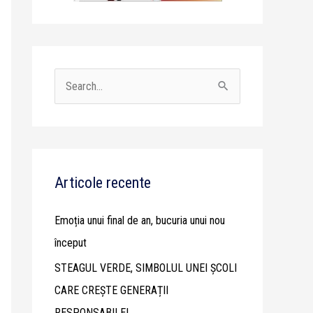
S
e
a
r
c
Articole recente
h
Emoția unui final de an, bucuria unui nou
f
început
o
STEAGUL VERDE, SIMBOLUL UNEI ȘCOLI
r
CARE CREȘTE GENERAȚII
:
RESPONSABILE!