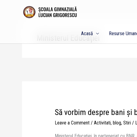
Skip
to
content
Acasă
Resurse Uman
Ministerul Educației
Să vorbim despre bani și 
Să
vorbim
Leave a Comment
/
Activitati
,
blog
,
Stiri
/
despre
bani
Ministerul Educației, în parteneriat cu BNR