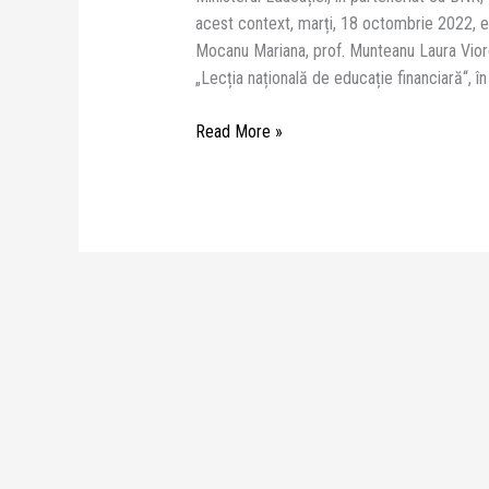
și bănci
acest context, marți, 18 octombrie 2022, elev
Mocanu Mariana, prof. Munteanu Laura Viorel
„Lecția națională de educație financiară“, în
Read More »