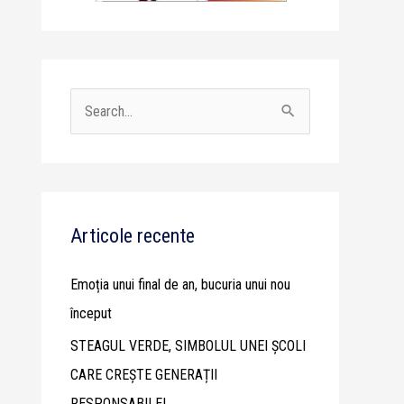
S
e
a
r
c
Articole recente
h
Emoția unui final de an, bucuria unui nou
f
început
o
STEAGUL VERDE, SIMBOLUL UNEI ȘCOLI
r
CARE CREȘTE GENERAȚII
:
RESPONSABILE!