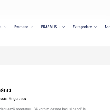
e
Examene
ERASMUS +
Extrașcolare
Aso
bănci
Lucian Grigorescu
, derulează programul „Să vorbim despre bani și bănci”.În