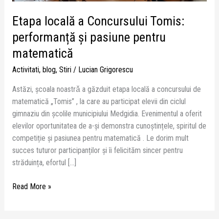
pasiune
pentru
Etapa locală a Concursului Tomis:
matematică
performanță și pasiune pentru
matematică
Activitati
,
blog
,
Stiri
/
Lucian Grigorescu
Astăzi, școala noastrǎ a găzduit etapa locală a concursului de
matematică „Tomis” , la care au participat elevii din ciclul
gimnaziu din școlile municipiului Medgidia. Evenimentul a oferit
elevilor oportunitatea de a-și demonstra cunoștințele, spiritul de
competiție și pasiunea pentru matematică . Le dorim mult
succes tuturor participanților și îi felicităm sincer pentru
străduința, efortul […]
Read More »