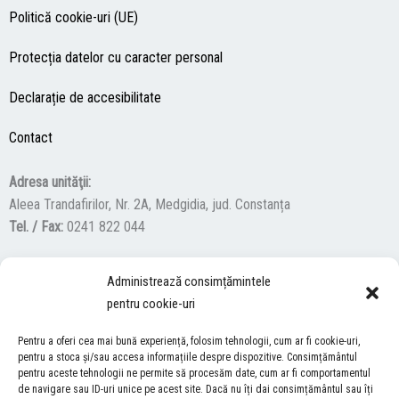
Politică cookie-uri (UE)
Protecția datelor cu caracter personal
Declarație de accesibilitate
Contact
Adresa unităţii:
Aleea Trandafirilor, Nr. 2A, Medgidia, jud. Constanța
Tel. / Fax:
0241 822 044
Administrează consimțămintele
F
Y
I
pentru cookie-uri
a
o
n
c
u
s
Pentru a oferi cea mai bună experiență, folosim tehnologii, cum ar fi cookie-uri,
ACCES NEVĂZĂTORI
e
t
t
pentru a stoca și/sau accesa informațiile despre dispozitive. Consimțământul
pentru aceste tehnologii ne permite să procesăm date, cum ar fi comportamentul
b
u
a
Descărcați programul NonVisual Desktop Acces, care oferă
de navigare sau ID-uri unice pe acest site. Dacă nu îți dai consimțământul sau îți