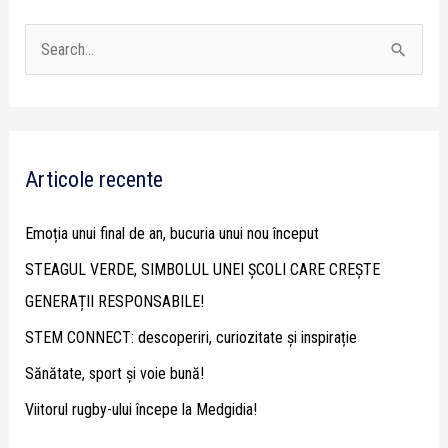
S
e
a
r
Articole recente
c
h
Emoția unui final de an, bucuria unui nou început
f
STEAGUL VERDE, SIMBOLUL UNEI ȘCOLI CARE CREȘTE
o
GENERAȚII RESPONSABILE!
r
STEM CONNECT: descoperiri, curiozitate și inspirație
:
Sănătate, sport și voie bună!
Viitorul rugby-ului începe la Medgidia!