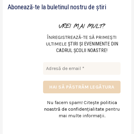
Abonează-te la buletinul nostru de știri
o
VREI MAI MULT?
ÎNREGISTREAZĂ-TE SĂ PRIMEȘTI
ULTIMELE
ŞTIRI ŞI EVENIMENTE DIN
CADRUL ŞCOLII NOASTRE!
Nu facem spam! Citește
politica
noastră de confidențialitate
pentru
mai multe informații.