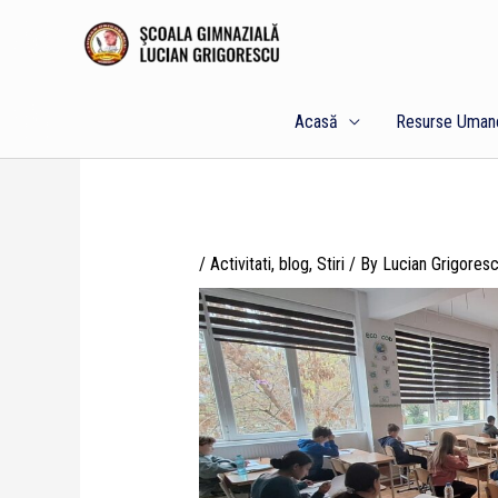
Skip
to
content
Acasă
Resurse Uman
/
Activitati
,
blog
,
Stiri
/ By
Lucian Grigores