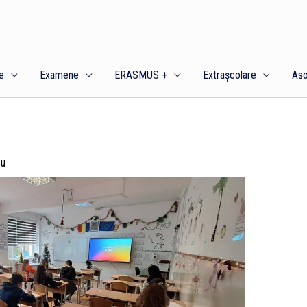
e
Examene
ERASMUS +
Extrașcolare
Aso
cu