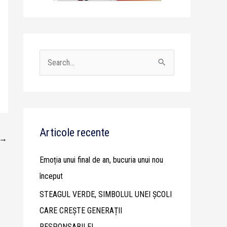
S
e
a
r
c
Articole recente
→
h
Emoția unui final de an, bucuria unui nou
f
început
o
STEAGUL VERDE, SIMBOLUL UNEI ȘCOLI
r
CARE CREȘTE GENERAȚII
:
RESPONSABILE!