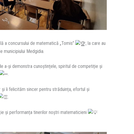
cală a concursului de matematică „Tomis”
, la care au
ile municipiului Medgidia.
de a-și demonstra cunoștințele, spiritul de competiție și
.
și îi felicităm sincer pentru străduința, efortul și
.
e și performanța tinerilor noștri matematicieni