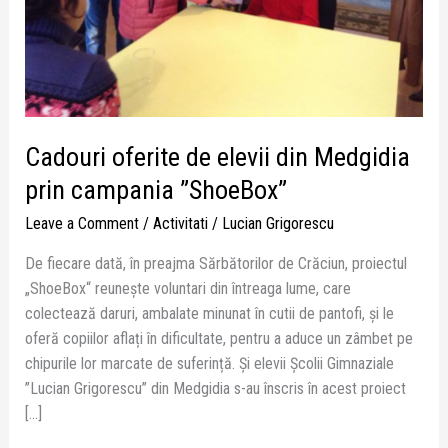
campania
”ShoeBox”
Cadouri oferite de elevii din Medgidia
prin campania ”ShoeBox”
Leave a Comment
/
Activitati
/
Lucian Grigorescu
De fiecare dată, în preajma Sărbătorilor de Crăciun, proiectul
„ShoeBox“ reunește voluntari din întreaga lume, care
colectează daruri, ambalate minunat în cutii de pantofi, și le
oferă copiilor aflați în dificultate, pentru a aduce un zâmbet pe
chipurile lor marcate de suferință. Și elevii Școlii Gimnaziale
”Lucian Grigorescu” din Medgidia s-au înscris în acest proiect
[…]