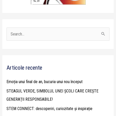
S
e
a
r
Articole recente
c
h
Emoția unui final de an, bucuria unui nou început
f
STEAGUL VERDE, SIMBOLUL UNEI ȘCOLI CARE CREȘTE
o
GENERAȚII RESPONSABILE!
r
STEM CONNECT: descoperiri, curiozitate și inspirație
: