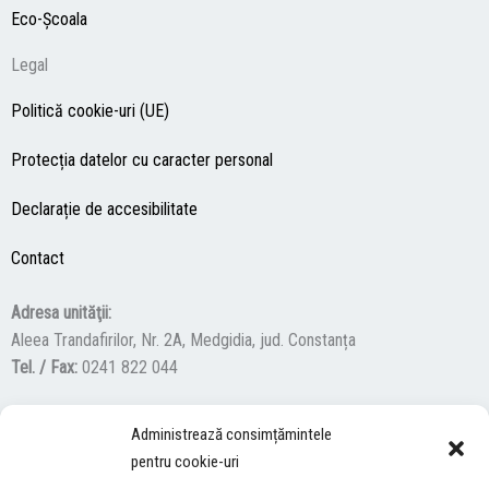
Eco-Şcoala
Legal
Politică cookie-uri (UE)
Protecția datelor cu caracter personal
Declarație de accesibilitate
Contact
Adresa unităţii:
Aleea Trandafirilor, Nr. 2A, Medgidia, jud. Constanța
Tel. / Fax:
0241 822 044
Administrează consimțămintele
F
Y
I
pentru cookie-uri
a
o
n