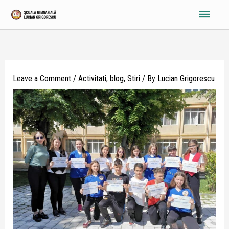
Skip
Main
to
content
Menu
Leave a Comment
/
Activitati
,
blog
,
Stiri
/ By
Lucian Grigorescu