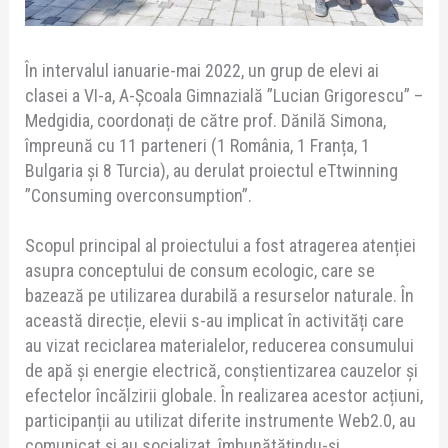
În intervalul ianuarie-mai 2022, un grup de elevi ai
clasei a VI-a, A-Școala Gimnazială ”Lucian Grigorescu” –
Medgidia, coordonați de către prof. Dănilă Simona,
împreună cu 11 parteneri (1 România, 1 Franța, 1
Bulgaria și 8 Turcia), au derulat proiectul eTtwinning
”Consuming overconsumption”.
Scopul principal al proiectului a fost atragerea atenției
asupra conceptului de consum ecologic, care se
bazează pe utilizarea durabilă a resurselor naturale. În
această direcție, elevii s-au implicat în activități care
au vizat reciclarea materialelor, reducerea consumului
de apă și energie electrică, conștientizarea cauzelor și
efectelor încălzirii globale. În realizarea acestor acțiuni,
participanții au utilizat diferite instrumente Web2.0, au
comunicat și au socializat, îmbunătățindu-și