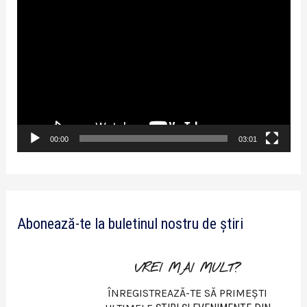
P
l
a
y
e
r
v
00:00
03:01
i
d
e
Abonează-te la buletinul nostru de știri
o
VREI MAI MULT?
ÎNREGISTREAZĂ-TE SĂ PRIMEȘTI