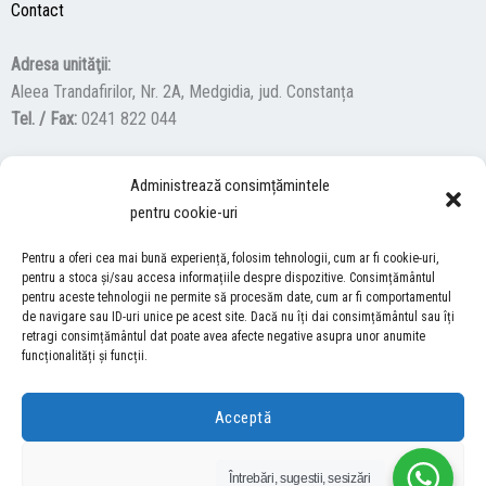
Contact
Adresa unităţii:
Aleea Trandafirilor, Nr. 2A, Medgidia, jud. Constanța
Tel. / Fax:
0241 822 044
Administrează consimțămintele
F
Y
I
pentru cookie-uri
a
o
n
c
u
s
Pentru a oferi cea mai bună experiență, folosim tehnologii, cum ar fi cookie-uri,
ACCES NEVĂZĂTORI
e
t
t
pentru a stoca și/sau accesa informațiile despre dispozitive. Consimțământul
pentru aceste tehnologii ne permite să procesăm date, cum ar fi comportamentul
b
u
a
Descărcați programul NonVisual Desktop Acces, care oferă
de navigare sau ID-uri unice pe acest site. Dacă nu îți dai consimțământul sau îți
o
b
g
retragi consimțământul dat poate avea afecte negative asupra unor anumite
persoanelor cu dizabilități vizuale posibilitatea de a consulta site-ul
o
e
r
funcționalități și funcții.
nostru.
DESCARCĂ AICI
k
a
m
Acceptă
COPYRIGHT © 2026 ŞCOALA GIMNAZIALĂ “LUCIAN GRIGORESCU” MEDGIDIA
Refuză
Întrebări, sugestii, sesizări