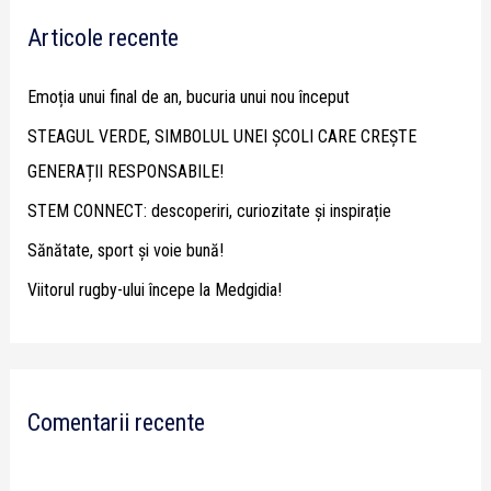
r
Articole recente
c
h
Emoția unui final de an, bucuria unui nou început
f
STEAGUL VERDE, SIMBOLUL UNEI ȘCOLI CARE CREȘTE
o
GENERAȚII RESPONSABILE!
r
STEM CONNECT: descoperiri, curiozitate și inspirație
:
Sănătate, sport și voie bună!
Viitorul rugby-ului începe la Medgidia!
Comentarii recente