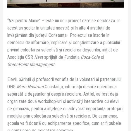
“Azi pentru Mâine” – este un nou proiect care se derulează în
acest an şcolar în unitatea noastră şi în alte 4 instituții de
învățământ din județul Constanța. Proiectul se înscrie în
demersul de informare, implicare şi conştientizare a publicului
privind colectarea selectivă şi reciclarea deşeurilor, inițiat de
Asociația CSR
Nest
sprijinit de Fundația
Coca-Cola
şi
GreenPoint
Management
.
Elevii, părinţii şi profesorii vor afla de la voluntari ai partenerului
ONG
Mare Nostrum
Constanța, informaţii despre colectarea
separată a deşeurilor şi despre reciclare. Astfel, au fost deja
organizate două workshop-uri şi activităţi interactive cu elevii
de gimnaziu, pentru a înţelege cu adevărat importanţa protejării
mediului prin colectarea selectivă şi reciclare. De asemenea,
şcoala va fi dotată cu echipamente specifice, cum ar fi pubele
şi containere de colectare selectivă.