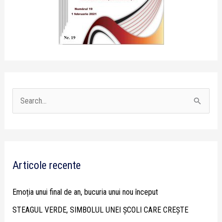
S
e
a
r
Articole recente
c
h
Emoția unui final de an, bucuria unui nou început
f
STEAGUL VERDE, SIMBOLUL UNEI ȘCOLI CARE CREȘTE
o