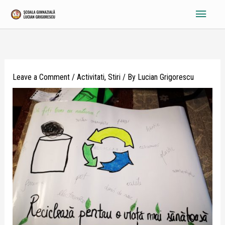
Skip
Main
to
content
Menu
Leave a Comment
/
Activitati
,
Stiri
/ By
Lucian Grigorescu