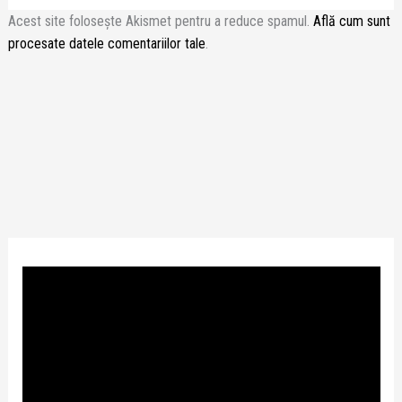
Acest site folosește Akismet pentru a reduce spamul.
Află cum sunt
procesate datele comentariilor tale
.
P
l
a
y
e