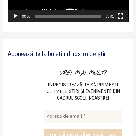
r
v
00:00
03:01
i
d
e
Abonează-te la buletinul nostru de știri
o
VREI MAI MULT?
ÎNREGISTREAZĂ-TE SĂ PRIMEȘTI
ULTIMELE
ŞTIRI ŞI EVENIMENTE DIN
CADRUL ŞCOLII NOASTRE!