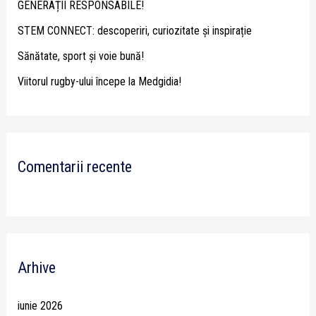
GENERAȚII RESPONSABILE!
r
STEM CONNECT: descoperiri, curiozitate și inspirație
:
Sănătate, sport și voie bună!
Viitorul rugby-ului începe la Medgidia!
Comentarii recente
Arhive
iunie 2026