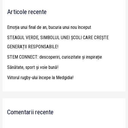
r
Articole recente
c
h
Emoția unui final de an, bucuria unui nou început
f
STEAGUL VERDE, SIMBOLUL UNEI ȘCOLI CARE CREȘTE
o
GENERAȚII RESPONSABILE!
r
STEM CONNECT: descoperiri, curiozitate și inspirație
:
Sănătate, sport și voie bună!
Viitorul rugby-ului începe la Medgidia!
Comentarii recente