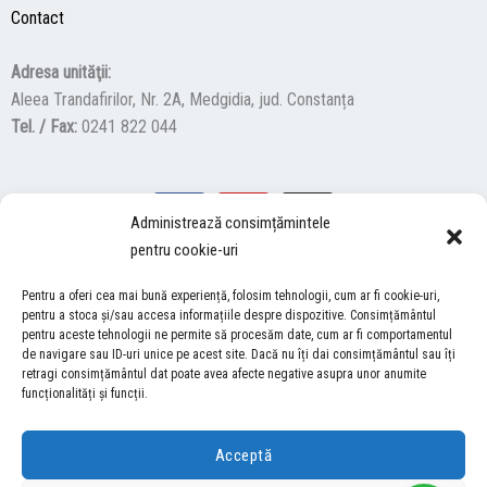
Contact
Adresa unităţii:
Aleea Trandafirilor, Nr. 2A, Medgidia, jud. Constanța
Tel. / Fax:
0241 822 044
F
Y
I
Administrează consimțămintele
a
o
n
pentru cookie-uri
c
u
s
ACCES NEVĂZĂTORI
e
t
t
Pentru a oferi cea mai bună experiență, folosim tehnologii, cum ar fi cookie-uri,
b
u
a
pentru a stoca și/sau accesa informațiile despre dispozitive. Consimțământul
Descărcați programul NonVisual Desktop Acces, care oferă
o
b
g
pentru aceste tehnologii ne permite să procesăm date, cum ar fi comportamentul
persoanelor cu dizabilități vizuale posibilitatea de a consulta site-ul
de navigare sau ID-uri unice pe acest site. Dacă nu îți dai consimțământul sau îți
o
e
r
retragi consimțământul dat poate avea afecte negative asupra unor anumite
nostru.
DESCARCĂ AICI
k
a
funcționalități și funcții.
m
Acceptă
COPYRIGHT © 2026 ŞCOALA GIMNAZIALĂ “LUCIAN GRIGORESCU” MEDGIDIA