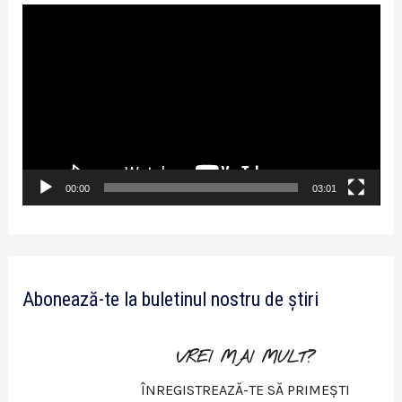
P
l
a
y
e
r
v
00:00
03:01
i
d
e
Abonează-te la buletinul nostru de știri
o
VREI MAI MULT?
ÎNREGISTREAZĂ-TE SĂ PRIMEȘTI