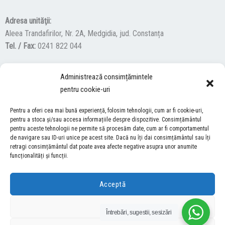
Adresa unităţii:
Aleea Trandafirilor, Nr. 2A, Medgidia, jud. Constanța
Tel. / Fax:
0241 822 044
Administrează consimțămintele
F
Y
I
pentru cookie-uri
a
o
n
c
u
s
Pentru a oferi cea mai bună experiență, folosim tehnologii, cum ar fi cookie-uri,
ACCES NEVĂZĂTORI
e
t
t
pentru a stoca și/sau accesa informațiile despre dispozitive. Consimțământul
pentru aceste tehnologii ne permite să procesăm date, cum ar fi comportamentul
b
u
a
Descărcați programul NonVisual Desktop Acces, care oferă
de navigare sau ID-uri unice pe acest site. Dacă nu îți dai consimțământul sau îți
o
b
g
retragi consimțământul dat poate avea afecte negative asupra unor anumite
persoanelor cu dizabilități vizuale posibilitatea de a consulta site-ul
o
e
r
funcționalități și funcții.
nostru.
DESCARCĂ AICI
k
a
m
Acceptă
COPYRIGHT © 2026 ŞCOALA GIMNAZIALĂ “LUCIAN GRIGORESCU” MEDGIDIA
Refuză
Întrebări, sugestii, sesizări