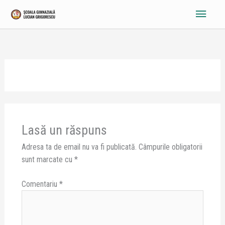
Skip
Main
to
content
Menu
Lasă un răspuns
Adresa ta de email nu va fi publicată.
Câmpurile obligatorii
sunt marcate cu
*
Comentariu
*