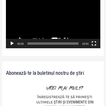
l
a
y
e
r
v
00:00
03:01
i
d
e
Abonează-te la buletinul nostru de știri
o
VREI MAI MULT?
ÎNREGISTREAZĂ-TE SĂ PRIMEȘTI
ULTIMELE
ŞTIRI ŞI EVENIMENTE DIN