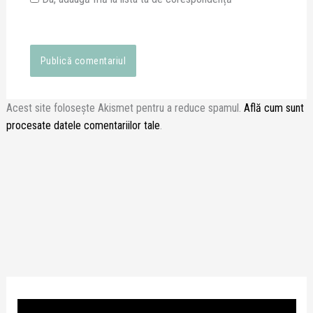
Acest site folosește Akismet pentru a reduce spamul.
Află cum sunt
procesate datele comentariilor tale
.
P