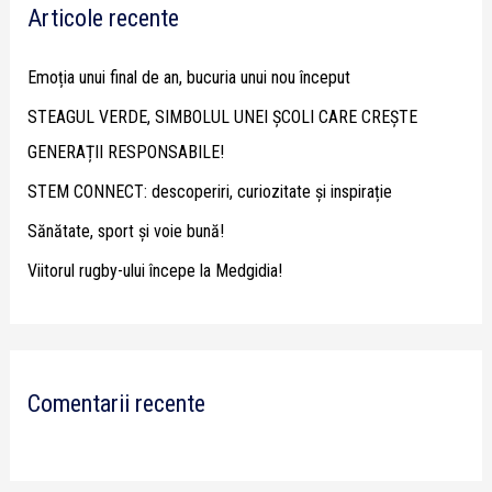
Articole recente
c
h
Emoția unui final de an, bucuria unui nou început
f
STEAGUL VERDE, SIMBOLUL UNEI ȘCOLI CARE CREȘTE
o
GENERAȚII RESPONSABILE!
r
STEM CONNECT: descoperiri, curiozitate și inspirație
:
Sănătate, sport și voie bună!
Viitorul rugby-ului începe la Medgidia!
Comentarii recente