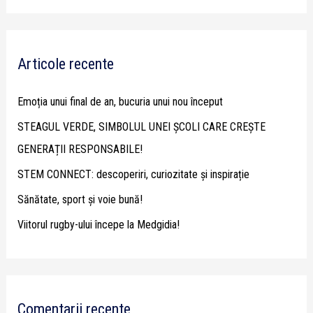
a
r
Articole recente
c
h
Emoția unui final de an, bucuria unui nou început
f
STEAGUL VERDE, SIMBOLUL UNEI ȘCOLI CARE CREȘTE
o
GENERAȚII RESPONSABILE!
r
STEM CONNECT: descoperiri, curiozitate și inspirație
:
Sănătate, sport și voie bună!
Viitorul rugby-ului începe la Medgidia!
Comentarii recente