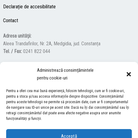
Declarație de accesibilitate
Contact
Adresa unităţii:
Aleea Trandafirilor, Nr. 2A, Medgidia, jud. Constanța
Tel. / Fax:
0241 822 044
Administrează consimțămintele
F
Y
I
pentru cookie-uri
a
o
n
c
u
s
Pentru a oferi cea mai bună experiență, folosim tehnologii, cum ar fi cookie-uri,
ACCES NEVĂZĂTORI
e
t
t
pentru a stoca și/sau accesa informațiile despre dispozitive. Consimțământul
pentru aceste tehnologii ne permite să procesăm date, cum ar fi comportamentul
b
u
a
Descărcați programul NonVisual Desktop Acces, care oferă
de navigare sau ID-uri unice pe acest site. Dacă nu îți dai consimțământul sau îți
o
b
g
retragi consimțământul dat poate avea afecte negative asupra unor anumite
persoanelor cu dizabilități vizuale posibilitatea de a consulta site-ul
o
e
r
funcționalități și funcții.
nostru.
DESCARCĂ AICI
k
a
m
Acceptă