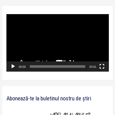
P
l
a
y
e
r
v
00:00
03:01
i
d
e
Abonează-te la buletinul nostru de știri
o