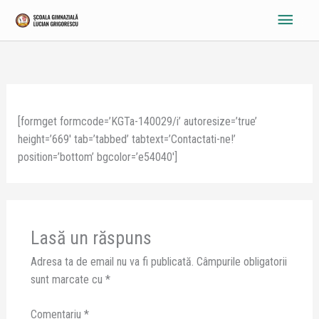
Skip
Main
to
content
Menu
[formget formcode=’KGTa-140029/i’ autoresize=’true’
height=’669′ tab=’tabbed’ tabtext=’Contactati-ne!’
position=’bottom’ bgcolor=’e54040′]
Lasă un răspuns
Adresa ta de email nu va fi publicată.
Câmpurile obligatorii
sunt marcate cu
*
Comentariu
*