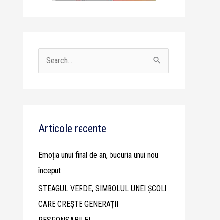
S
e
a
r
c
Articole recente
h
Emoția unui final de an, bucuria unui nou
f
început
o
STEAGUL VERDE, SIMBOLUL UNEI ȘCOLI
r
CARE CREȘTE GENERAȚII
:
RESPONSABILE!