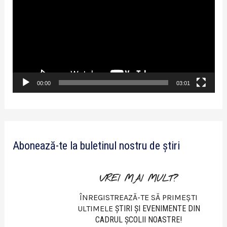
l
a
y
e
r
v
00:00
03:01
i
d
e
Abonează-te la buletinul nostru de știri
o
VREI MAI MULT?
ÎNREGISTREAZĂ-TE SĂ PRIMEȘTI
ULTIMELE
ŞTIRI ŞI EVENIMENTE DIN
CADRUL ŞCOLII NOASTRE!