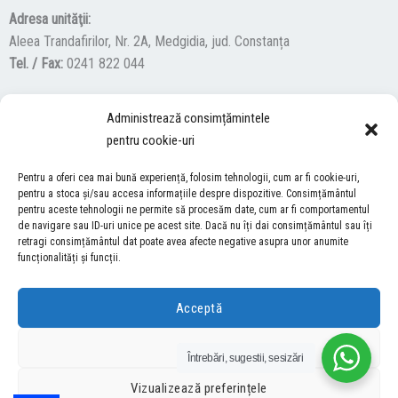
Adresa unităţii:
Aleea Trandafirilor, Nr. 2A, Medgidia, jud. Constanța
Tel. / Fax:
0241 822 044
Administrează consimțămintele
F
Y
I
pentru cookie-uri
a
o
n
c
u
s
Pentru a oferi cea mai bună experiență, folosim tehnologii, cum ar fi cookie-uri,
ACCES NEVĂZĂTORI
e
t
t
pentru a stoca și/sau accesa informațiile despre dispozitive. Consimțământul
b
u
a
pentru aceste tehnologii ne permite să procesăm date, cum ar fi comportamentul
Descărcați programul NonVisual Desktop Acces, care oferă
de navigare sau ID-uri unice pe acest site. Dacă nu îți dai consimțământul sau îți
o
b
g
retragi consimțământul dat poate avea afecte negative asupra unor anumite
persoanelor cu dizabilități vizuale posibilitatea de a consulta site-ul
o
e
r
funcționalități și funcții.
nostru.
DESCARCĂ AICI
k
a
m
Acceptă
COPYRIGHT © 2026 ŞCOALA GIMNAZIALĂ “LUCIAN GRIGORESCU” MEDGIDIA
Refuză
Întrebări, sugestii, sesizări
DEZVOLTAT DE SURFVERSE
Vizualizează preferințele