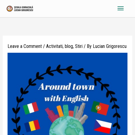
Skip
Main
to
content
Menu
Leave a Comment
/
Activitati
,
blog
,
Stiri
/ By
Lucian Grigorescu