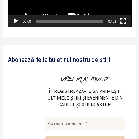
e
r
v
00:00
03:01
i
d
e
Abonează-te la buletinul nostru de știri
o
VREI MAI MULT?
ÎNREGISTREAZĂ-TE SĂ PRIMEȘTI
ULTIMELE
ŞTIRI ŞI EVENIMENTE DIN
CADRUL ŞCOLII NOASTRE!