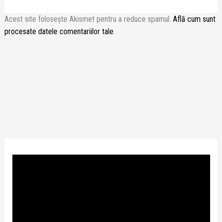
Acest site folosește Akismet pentru a reduce spamul.
Află cum sunt
procesate datele comentariilor tale
.
P
l
a
y