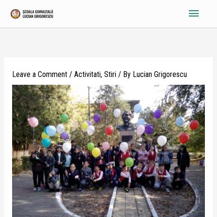
Skip
Main
to
content
Menu
Leave a Comment
/
Activitati
,
Stiri
/ By
Lucian Grigorescu