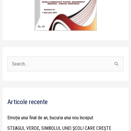
S
e
a
r
Articole recente
c
h
Emoția unui final de an, bucuria unui nou început
f
STEAGUL VERDE, SIMBOLUL UNEI ȘCOLI CARE CREȘTE
o