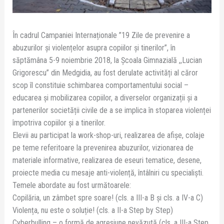
În cadrul Campaniei Internaționale ”19 Zile de prevenire a
abuzurilor și violențelor asupra copiilor și tinerilor”, în
săptămâna 5-9 noiembrie 2018, la Școala Gimnazială ,,Lucian
Grigorescu” din Medgidia, au fost derulate activități al căror
scop îl constituie schimbarea comportamentului social –
educarea și mobilizarea copiilor, a diverselor organizații și a
partenerilor societății civile de a se implica în stoparea violenței
împotriva copiilor și a tinerilor.
Elevii au participat la work-shop-uri, realizarea de afișe, colaje
pe teme referitoare la prevenirea abuzurilor, vizionarea de
materiale informative, realizarea de eseuri tematice, desene,
proiecte media cu mesaje anti-violență, întâlniri cu specialiști.
Temele abordate au fost următoarele:
Copilăria, un zâmbet spre soare! (cls. a III-a B și cls. a IV-a C)
Violența, nu este o soluție! (cls. a II-a Step by Step)
Cyberbulling – o formă de agresiune nevăzută (cls. a III-a Step