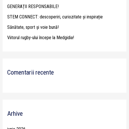
GENERAȚII RESPONSABILE!
r
STEM CONNECT: descoperiri, curiozitate și inspirație
:
Sănătate, sport și voie bună!
Viitorul rugby-ului începe la Medgidia!
Comentarii recente
Arhive