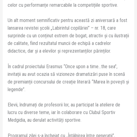
celor cu performanțe remarcabile la competițiile sportive.
Un alt moment semnificativ pentru această zi aniversară a fost
lansarea revistei școlii „Labirintul copilăriei” – nr. 18, care
surprinde cu un conținut extrem de bogat, atractiv și cu ilustrații
de calitate, fiind rezultatul muncii de echipă a cadrelor
didactice, dar și a elevilor și reprezentanților părinților.
În cadrul proiectului Erasmus “Once upon a time…the sea”,
invitații au avut ocazia să vizioneze dramatizări puse în scenă
de premianții concursului de creație literară “Marea în povești și
legende”.
Elevii, îndrumați de profesorii lor, au participat la ateliere de
lucru cu diverse teme, iar în colaborare cu Clubul Sportiv
Medgidia, au derulat activități sportive.
Programul zilei s-a încheiat cu „Întâlnirea între generații”,