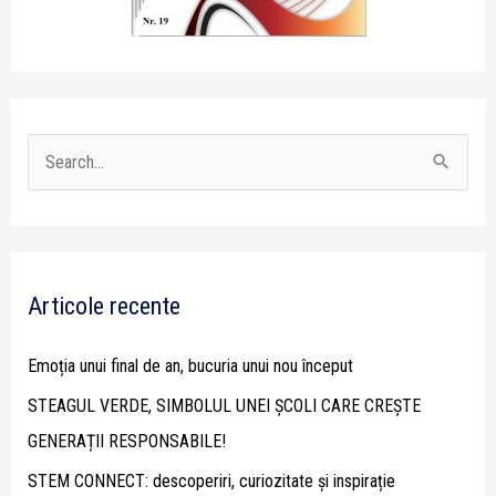
S
e
a
r
Articole recente
c
h
Emoția unui final de an, bucuria unui nou început
f
STEAGUL VERDE, SIMBOLUL UNEI ȘCOLI CARE CREȘTE
o
GENERAȚII RESPONSABILE!
r
STEM CONNECT: descoperiri, curiozitate și inspirație
: