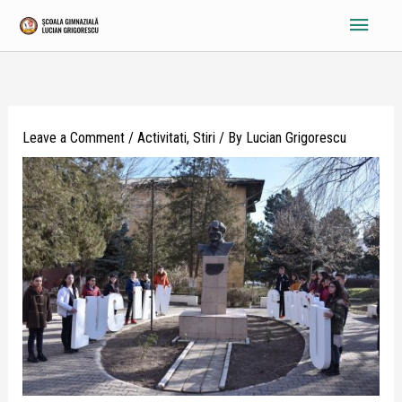
Skip
Main
to
content
Menu
Leave a Comment
/
Activitati
,
Stiri
/ By
Lucian Grigorescu