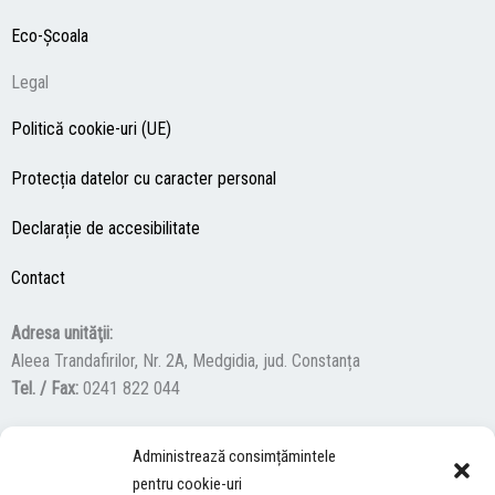
Eco-Şcoala
Legal
Politică cookie-uri (UE)
Protecția datelor cu caracter personal
Declarație de accesibilitate
Contact
Adresa unităţii:
Aleea Trandafirilor, Nr. 2A, Medgidia, jud. Constanța
Tel. / Fax:
0241 822 044
Administrează consimțămintele
F
Y
I
pentru cookie-uri