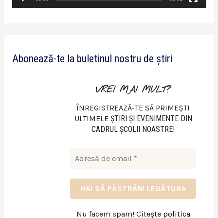
i
d
e
Abonează-te la buletinul nostru de știri
o
VREI MAI MULT?
ÎNREGISTREAZĂ-TE SĂ PRIMEȘTI
ULTIMELE
ŞTIRI ŞI EVENIMENTE DIN
CADRUL ŞCOLII NOASTRE!
Nu facem spam! Citește
politica