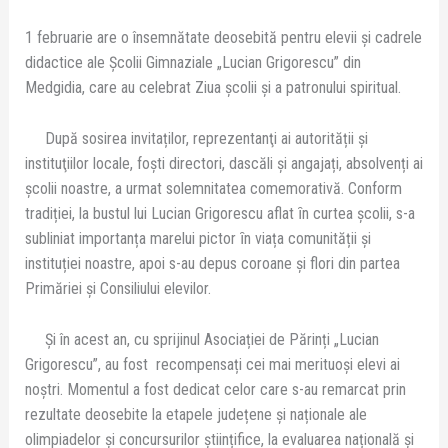
1 februarie are o însemnătate deosebită pentru elevii și cadrele
didactice ale Școlii Gimnaziale „Lucian Grigorescu” din
Medgidia, care au celebrat Ziua școlii și a patronului spiritual.
După sosirea invitaților, reprezentanţi ai autorității și
instituţiilor locale, foşti directori, dascăli și angajați, absolvenți ai
școlii noastre, a urmat solemnitatea comemorativă. Conform
tradiției, la bustul lui Lucian Grigorescu aflat ȋn curtea școlii, s-a
subliniat importanța marelui pictor ȋn viața comunității și
instituției noastre, apoi s-au depus coroane și flori din partea
Primăriei și Consiliului elevilor.
Și în acest an, cu sprijinul Asociației de Părinți „Lucian
Grigorescu”, au fost recompensați cei mai merituoși elevi ai
noștri. Momentul a fost dedicat celor care s-au remarcat prin
rezultate deosebite la etapele județene și naționale ale
olimpiadelor și concursurilor științifice, la evaluarea națională și