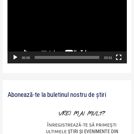
P
l
a
y
e
r
v
00:00
03:01
i
d
e
Abonează-te la buletinul nostru de știri
o
VREI MAI MULT?
ÎNREGISTREAZĂ-TE SĂ PRIMEȘTI
ULTIMELE
ŞTIRI ŞI EVENIMENTE DIN