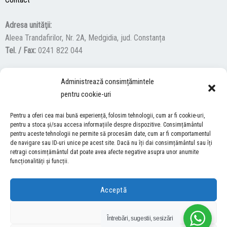
Adresa unităţii:
Aleea Trandafirilor, Nr. 2A, Medgidia, jud. Constanța
Tel. / Fax:
0241 822 044
Administrează consimțămintele
F
Y
I
pentru cookie-uri
a
o
n
c
u
s
Pentru a oferi cea mai bună experiență, folosim tehnologii, cum ar fi cookie-uri,
ACCES NEVĂZĂTORI
e
t
t
pentru a stoca și/sau accesa informațiile despre dispozitive. Consimțământul
pentru aceste tehnologii ne permite să procesăm date, cum ar fi comportamentul
b
u
a
Descărcați programul NonVisual Desktop Acces, care oferă
de navigare sau ID-uri unice pe acest site. Dacă nu îți dai consimțământul sau îți
o
b
g
retragi consimțământul dat poate avea afecte negative asupra unor anumite
persoanelor cu dizabilități vizuale posibilitatea de a consulta site-ul
o
e
r
funcționalități și funcții.
nostru.
DESCARCĂ AICI
k
a
m
Acceptă
COPYRIGHT © 2026 ŞCOALA GIMNAZIALĂ “LUCIAN GRIGORESCU” MEDGIDIA
Refuză
Întrebări, sugestii, sesizări