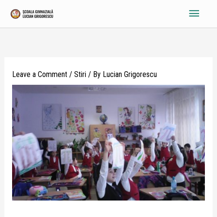
Skip
Main
to
content
Menu
Leave a Comment
/
Stiri
/ By
Lucian Grigorescu