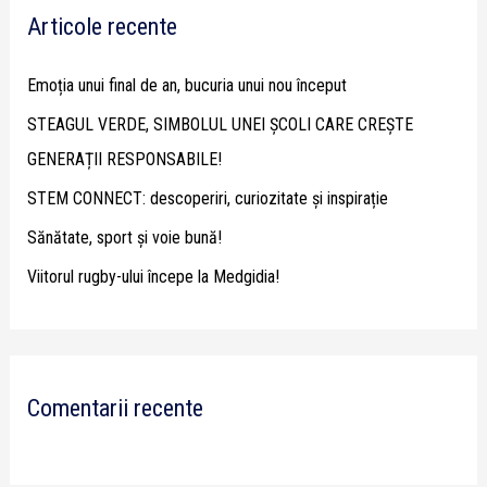
Articole recente
c
h
Emoția unui final de an, bucuria unui nou început
f
STEAGUL VERDE, SIMBOLUL UNEI ȘCOLI CARE CREȘTE
o
GENERAȚII RESPONSABILE!
r
STEM CONNECT: descoperiri, curiozitate și inspirație
:
Sănătate, sport și voie bună!
Viitorul rugby-ului începe la Medgidia!
Comentarii recente