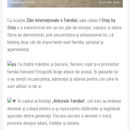
Cu ocazia
Zilei Internaționale a Familiei
, sala clasei
I Step by
Step
s-a transformat într-un loc plin de emoție, culoare și iubire.
Elevii au demonstrat, prin sinceritatea și entuziasmul lor, că
înțeleg deja cât de importante sunt familia, sprijinul și
apartenența.
Cu multă mândrie și bucurie, fiecare copil și-a prezentat
familia folosind fotografii dragi aduse de acasă. În glasurile lor
s-au simțit recunoștința, admirația și iubirea pentru cei care le
sunt alături zi de zi.
În cadrul activității „
Arborele Familiei
”, cei mici au îmbinat
desenul și colajul pentru a-și reprezenta rădăcinile și legăturile
speciale dintre generații. Fiecare lucrare a devenit o mică
poveste despre iubire, tradiție și unitate.