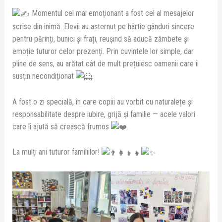
Momentul cel mai emoționant a fost cel al mesajelor
scrise din inimă. Elevii au așternut pe hârtie gânduri sincere
pentru părinți, bunici și frați, reușind să aducă zâmbete și
emoție tuturor celor prezenți. Prin cuvintele lor simple, dar
pline de sens, au arătat cât de mult prețuiesc oamenii care îi
susțin necondiționat
.
A fost o zi specială, în care copiii au vorbit cu naturalețe și
responsabilitate despre iubire, grijă și familie — acele valori
care îi ajută să crească frumos
.
La mulți ani tuturor familiilor!