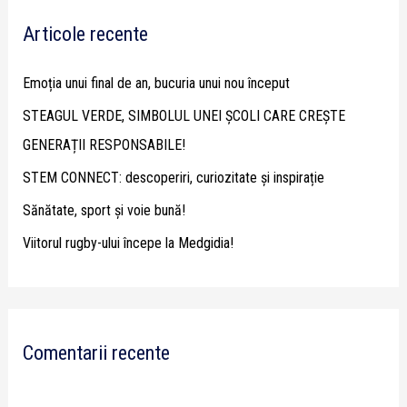
r
Articole recente
c
h
Emoția unui final de an, bucuria unui nou început
f
STEAGUL VERDE, SIMBOLUL UNEI ȘCOLI CARE CREȘTE
o
GENERAȚII RESPONSABILE!
r
STEM CONNECT: descoperiri, curiozitate și inspirație
:
Sănătate, sport și voie bună!
Viitorul rugby-ului începe la Medgidia!
Comentarii recente