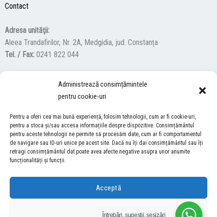
Contact
Adresa unităţii:
Aleea Trandafirilor, Nr. 2A, Medgidia, jud. Constanța
Tel. / Fax:
0241 822 044
Administrează consimțămintele
F
Y
I
pentru cookie-uri
a
o
n
c
u
s
Pentru a oferi cea mai bună experiență, folosim tehnologii, cum ar fi cookie-uri,
ACCES NEVĂZĂTORI
e
t
t
pentru a stoca și/sau accesa informațiile despre dispozitive. Consimțământul
pentru aceste tehnologii ne permite să procesăm date, cum ar fi comportamentul
b
u
a
Descărcați programul NonVisual Desktop Acces, care oferă
de navigare sau ID-uri unice pe acest site. Dacă nu îți dai consimțământul sau îți
o
b
g
retragi consimțământul dat poate avea afecte negative asupra unor anumite
persoanelor cu dizabilități vizuale posibilitatea de a consulta site-ul
o
e
r
funcționalități și funcții.
nostru.
DESCARCĂ AICI
k
a
m
Acceptă
COPYRIGHT © 2026 ŞCOALA GIMNAZIALĂ “LUCIAN GRIGORESCU” MEDGIDIA
Refuză
Întrebări, sugestii, sesizări