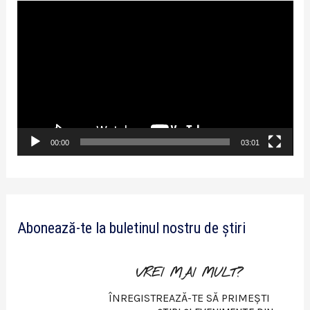
P
l
a
y
e
r
v
00:00
03:01
i
d
e
Abonează-te la buletinul nostru de știri
o
VREI MAI MULT?
ÎNREGISTREAZĂ-TE SĂ PRIMEȘTI