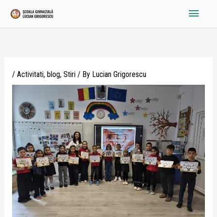
Skip
Main
to
content
Menu
/
Activitati
,
blog
,
Stiri
/ By
Lucian Grigorescu