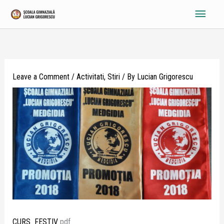
Skip
Main
to
content
Menu
Leave a Comment
/
Activitati
,
Stiri
/ By
Lucian Grigorescu
CURS_FESTIV
pdf