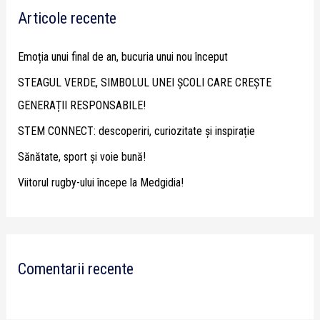
Articole recente
c
h
Emoția unui final de an, bucuria unui nou început
f
STEAGUL VERDE, SIMBOLUL UNEI ȘCOLI CARE CREȘTE
o
GENERAȚII RESPONSABILE!
r
STEM CONNECT: descoperiri, curiozitate și inspirație
:
Sănătate, sport și voie bună!
Viitorul rugby-ului începe la Medgidia!
Comentarii recente