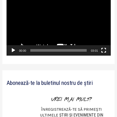
P
l
a
y
e
r
v
00:00
03:01
i
d
e
Abonează-te la buletinul nostru de știri
o
VREI MAI MULT?
ÎNREGISTREAZĂ-TE SĂ PRIMEȘTI
ULTIMELE
ŞTIRI ŞI EVENIMENTE DIN