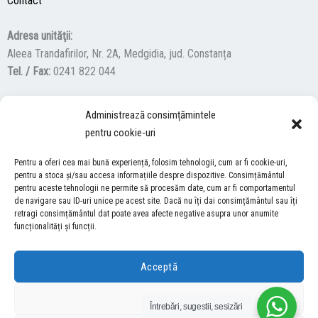
Contact
Adresa unităţii:
Aleea Trandafirilor, Nr. 2A, Medgidia, jud. Constanța
Tel. / Fax:
0241 822 044
Administrează consimțămintele
F
Y
I
pentru cookie-uri
a
o
n
c
u
s
Pentru a oferi cea mai bună experiență, folosim tehnologii, cum ar fi cookie-uri,
ACCES NEVĂZĂTORI
e
t
t
pentru a stoca și/sau accesa informațiile despre dispozitive. Consimțământul
pentru aceste tehnologii ne permite să procesăm date, cum ar fi comportamentul
b
u
a
Descărcați programul NonVisual Desktop Acces, care oferă
de navigare sau ID-uri unice pe acest site. Dacă nu îți dai consimțământul sau îți
o
b
g
retragi consimțământul dat poate avea afecte negative asupra unor anumite
persoanelor cu dizabilități vizuale posibilitatea de a consulta site-ul
o
e
r
funcționalități și funcții.
nostru.
DESCARCĂ AICI
k
a
m
Acceptă
COPYRIGHT © 2026 ŞCOALA GIMNAZIALĂ “LUCIAN GRIGORESCU” MEDGIDIA
Refuză
Întrebări, sugestii, sesizări