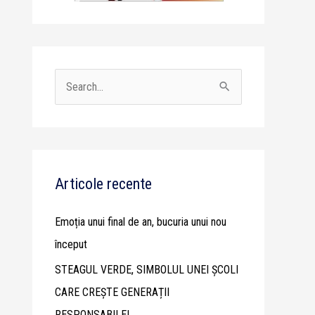
S
e
a
r
c
Articole recente
h
Emoția unui final de an, bucuria unui nou
f
început
o
STEAGUL VERDE, SIMBOLUL UNEI ȘCOLI
r
CARE CREȘTE GENERAȚII
:
RESPONSABILE!