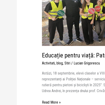
Rutieră
la
datorie
Educație pentru viață: Pat
Activitati
,
blog
,
Stiri
/
Lucian Grigorescu
Astăzi, 18 septembrie, elevii claselor a VIII
reprezentanți ai Poliției Naționale – servici
rutieră pentru pietoni și bicicliști în 202
Udrea Andrei, în prezența dnului prof. Crivǎț
Read More »