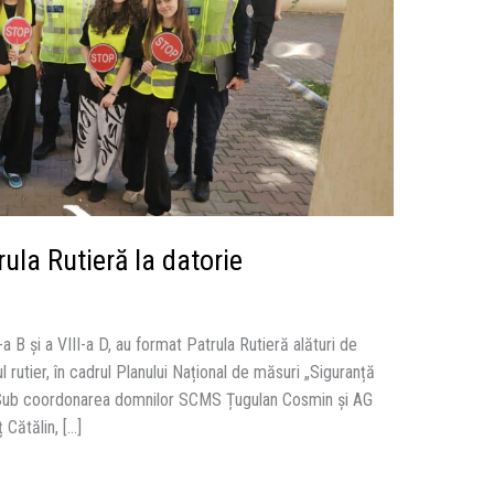
rula Rutieră la datorie
-a B și a VIII-a D, au format Patrula Rutieră alături de
ul rutier, în cadrul Planului Național de măsuri „Siguranță
5”. Sub coordonarea domnilor SCMS Țugulan Cosmin și AG
 Cătălin, […]