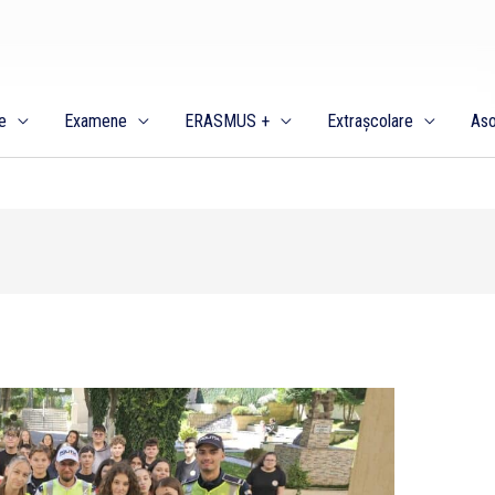
e
Examene
ERASMUS +
Extrașcolare
Aso