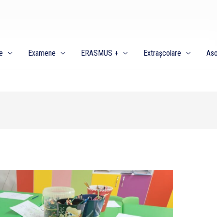
e
Examene
ERASMUS +
Extrașcolare
Aso