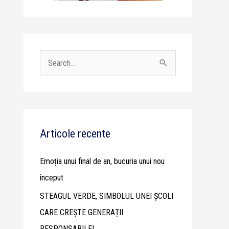
S
e
a
r
c
Articole recente
h
Emoția unui final de an, bucuria unui nou
f
început
o
STEAGUL VERDE, SIMBOLUL UNEI ȘCOLI
r
CARE CREȘTE GENERAȚII
:
RESPONSABILE!