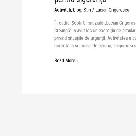
Activitati
,
blog
,
Stiri
/
Lucian Grigorescu
În cadrul Școlii Gimnaziale „Lucian Grigores
Creangă”, a avut loc un exercițiu de simula
privind situațiile de urgență. Activitatea a 
corectă la semnalul de alarmă; asigurarea s
Read More »