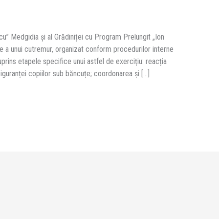
cu” Medgidia și al Grădiniței cu Program Prelungit „Ion
re a unui cutremur, organizat conform procedurilor interne
cuprins etapele specifice unui astfel de exercițiu: reacția
iguranței copiilor sub băncuțe; coordonarea și […]