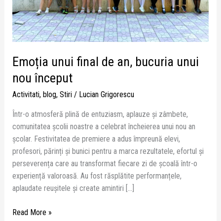
nou
început
Emoția unui final de an, bucuria unui
nou început
Activitati
,
blog
,
Stiri
/
Lucian Grigorescu
Într-o atmosferă plină de entuziasm, aplauze și zâmbete,
comunitatea școlii noastre a celebrat încheierea unui nou an
școlar. Festivitatea de premiere a adus împreună elevi,
profesori, părinți și bunici pentru a marca rezultatele, efortul și
perseverența care au transformat fiecare zi de școală într-o
experiență valoroasă. Au fost răsplătite performanțele,
aplaudate reușitele și create amintiri […]
Read More »