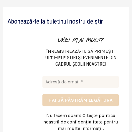
d
e
Abonează-te la buletinul nostru de știri
o
VREI MAI MULT?
ÎNREGISTREAZĂ-TE SĂ PRIMEȘTI
ULTIMELE
ŞTIRI ŞI EVENIMENTE DIN
CADRUL ŞCOLII NOASTRE!
Nu facem spam! Citește
politica
noastră de confidențialitate
pentru
mai multe informații.