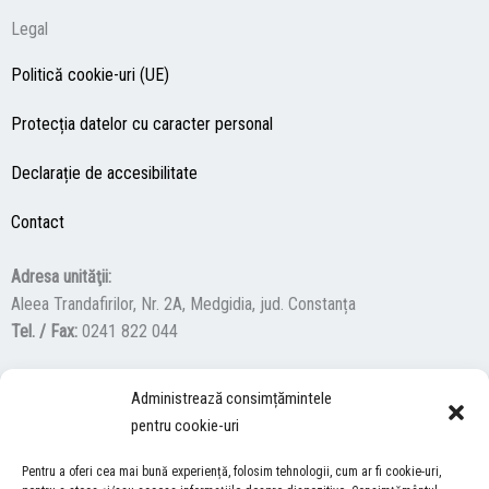
Legal
Politică cookie-uri (UE)
Protecția datelor cu caracter personal
Declarație de accesibilitate
Contact
Adresa unităţii:
Aleea Trandafirilor, Nr. 2A, Medgidia, jud. Constanța
Tel. / Fax:
0241 822 044
Administrează consimțămintele
F
Y
I
pentru cookie-uri
a
o
n
c
u
s
Pentru a oferi cea mai bună experiență, folosim tehnologii, cum ar fi cookie-uri,
ACCES NEVĂZĂTORI