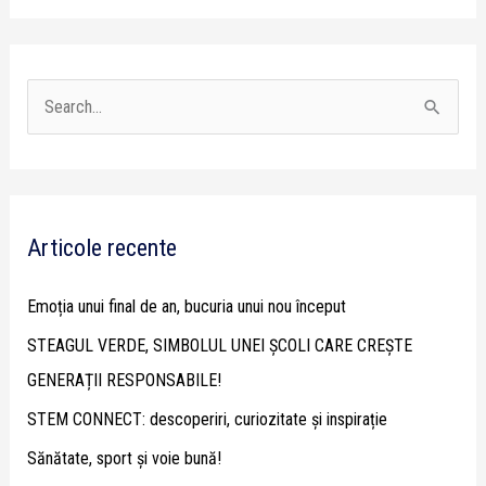
S
e
a
r
Articole recente
c
h
Emoția unui final de an, bucuria unui nou început
f
STEAGUL VERDE, SIMBOLUL UNEI ȘCOLI CARE CREȘTE
o
GENERAȚII RESPONSABILE!
r
STEM CONNECT: descoperiri, curiozitate și inspirație
:
Sănătate, sport și voie bună!