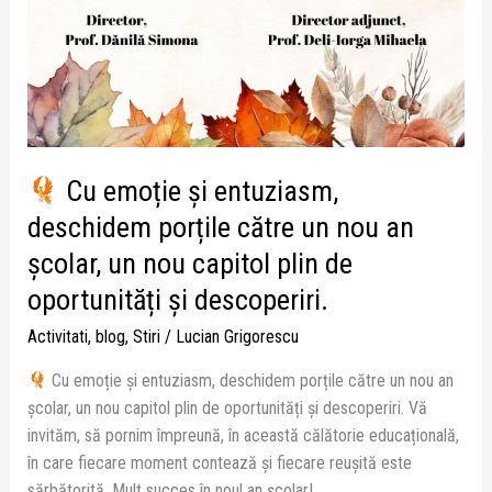
deschidem
porțile
către
un
nou
an
școlar,
Cu emoție și entuziasm,
un
deschidem porțile către un nou an
nou
capitol
școlar, un nou capitol plin de
plin
oportunități și descoperiri.
de
oportunități
Activitati
,
blog
,
Stiri
/
Lucian Grigorescu
și
Cu emoție și entuziasm, deschidem porțile către un nou an
descoperiri.
școlar, un nou capitol plin de oportunități și descoperiri. Vă
invităm, să pornim împreună, în această călătorie educațională,
în care fiecare moment contează și fiecare reușită este
sărbătorită. Mult succes în noul an școlar!