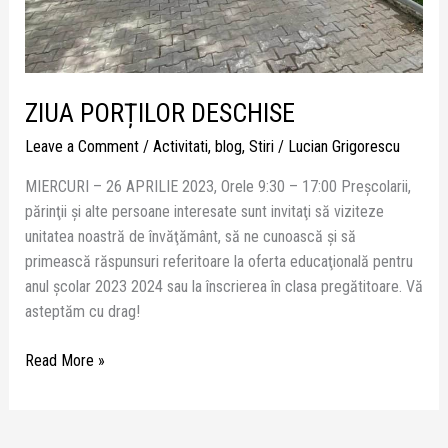
ZIUA PORȚILOR DESCHISE
Leave a Comment
/
Activitati
,
blog
,
Stiri
/
Lucian Grigorescu
MIERCURI – 26 APRILIE 2023, Orele 9:30 – 17:00 Preşcolarii,
părinţii şi alte persoane interesate sunt invitaţi să viziteze
unitatea noastră de învăţământ, să ne cunoască şi să
primească răspunsuri referitoare la oferta educaţională pentru
anul şcolar 2023 2024 sau la înscrierea în clasa pregătitoare. Vă
asteptăm cu drag!
Read More »