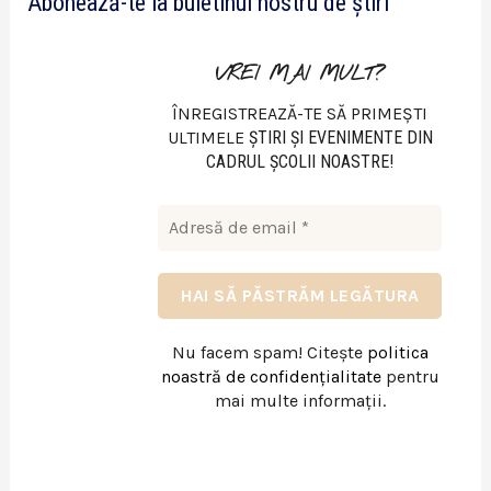
Abonează-te la buletinul nostru de știri
o
VREI MAI MULT?
ÎNREGISTREAZĂ-TE SĂ PRIMEȘTI
ULTIMELE
ŞTIRI ŞI EVENIMENTE DIN
CADRUL ŞCOLII NOASTRE!
Nu facem spam! Citește
politica
noastră de confidențialitate
pentru
mai multe informații.