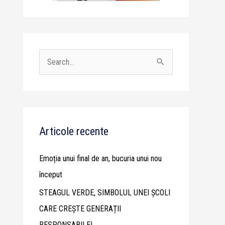
S
e
a
r
c
Articole recente
h
Emoția unui final de an, bucuria unui nou
f
început
o
STEAGUL VERDE, SIMBOLUL UNEI ȘCOLI
r
CARE CREȘTE GENERAȚII
:
RESPONSABILE!