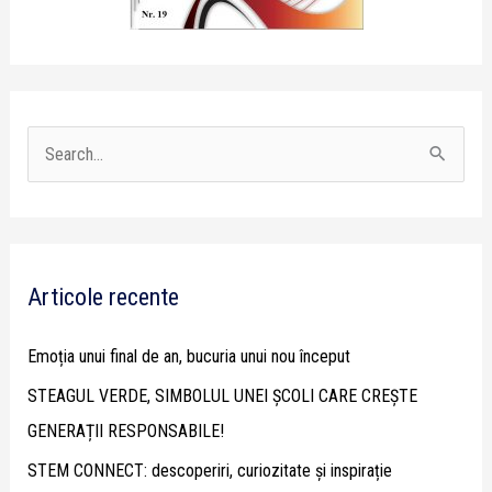
S
e
a
r
Articole recente
c
h
Emoția unui final de an, bucuria unui nou început
f
STEAGUL VERDE, SIMBOLUL UNEI ȘCOLI CARE CREȘTE
o
GENERAȚII RESPONSABILE!
r
STEM CONNECT: descoperiri, curiozitate și inspirație
: