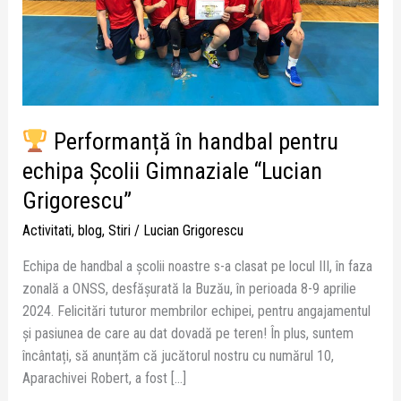
Gimnaziale
“Lucian
Grigorescu”
Performanță în handbal pentru
echipa Școlii Gimnaziale “Lucian
Grigorescu”
Activitati
,
blog
,
Stiri
/
Lucian Grigorescu
Echipa de handbal a școlii noastre s-a clasat pe locul III, în faza
zonală a ONSS, desfășurată la Buzău, în perioada 8-9 aprilie
2024. Felicitări tuturor membrilor echipei, pentru angajamentul
și pasiunea de care au dat dovadă pe teren! În plus, suntem
încântați, să anunțăm că jucătorul nostru cu numărul 10,
Aparachivei Robert, a fost […]