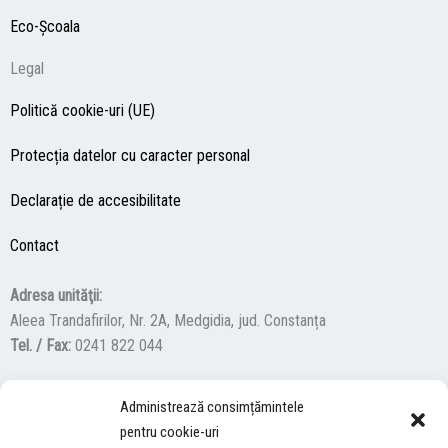
Eco-Şcoala
Legal
Politică cookie-uri (UE)
Protecția datelor cu caracter personal
Declarație de accesibilitate
Contact
Adresa unităţii:
Aleea Trandafirilor, Nr. 2A, Medgidia, jud. Constanța
Tel. / Fax:
0241 822 044
Administrează consimțămintele
F
Y
I
pentru cookie-uri
a
o
n