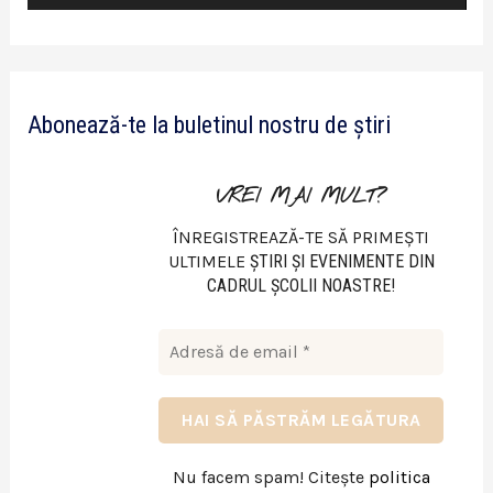
i
d
e
Abonează-te la buletinul nostru de știri
o
VREI MAI MULT?
ÎNREGISTREAZĂ-TE SĂ PRIMEȘTI
ULTIMELE
ŞTIRI ŞI EVENIMENTE DIN
CADRUL ŞCOLII NOASTRE!
Nu facem spam! Citește
politica