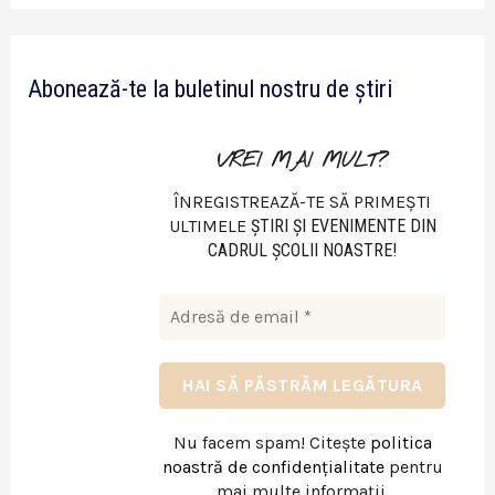
d
e
Abonează-te la buletinul nostru de știri
o
VREI MAI MULT?
ÎNREGISTREAZĂ-TE SĂ PRIMEȘTI
ULTIMELE
ŞTIRI ŞI EVENIMENTE DIN
CADRUL ŞCOLII NOASTRE!
Nu facem spam! Citește
politica
noastră de confidențialitate
pentru
mai multe informații.