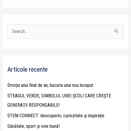
S
e
a
r
Articole recente
c
h
Emoția unui final de an, bucuria unui nou început
f
STEAGUL VERDE, SIMBOLUL UNEI ȘCOLI CARE CREȘTE
o
GENERAȚII RESPONSABILE!
r
STEM CONNECT: descoperiri, curiozitate și inspirație
:
Sănătate, sport și voie bună!