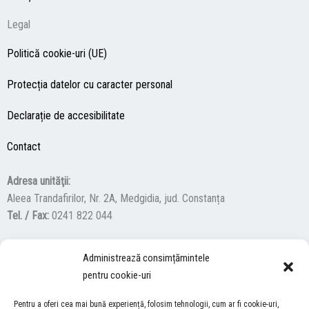
Legal
Politică cookie-uri (UE)
Protecția datelor cu caracter personal
Declarație de accesibilitate
Contact
Adresa unităţii:
Aleea Trandafirilor, Nr. 2A, Medgidia, jud. Constanța
Tel. / Fax:
0241 822 044
Administrează consimțămintele
F
Y
I
pentru cookie-uri
a
o
n
c
u
s
Pentru a oferi cea mai bună experiență, folosim tehnologii, cum ar fi cookie-uri,