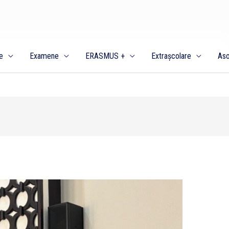
e
Examene
ERASMUS +
Extrașcolare
Aso