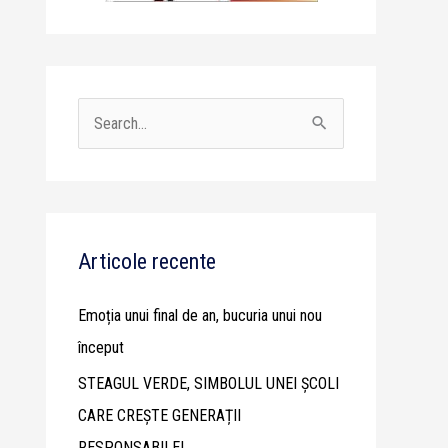
S
e
a
r
c
Articole recente
h
Emoția unui final de an, bucuria unui nou
f
început
o
STEAGUL VERDE, SIMBOLUL UNEI ȘCOLI
r
CARE CREȘTE GENERAȚII
:
RESPONSABILE!