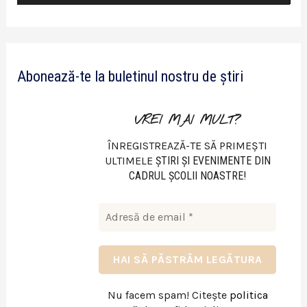
i
d
e
Abonează-te la buletinul nostru de știri
o
VREI MAI MULT?
ÎNREGISTREAZĂ-TE SĂ PRIMEȘTI
ULTIMELE
ŞTIRI ŞI EVENIMENTE DIN
CADRUL ŞCOLII NOASTRE!
Nu facem spam! Citește
politica