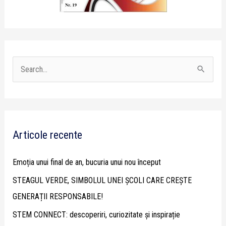
S
e
a
r
Articole recente
c
h
Emoția unui final de an, bucuria unui nou început
f
STEAGUL VERDE, SIMBOLUL UNEI ȘCOLI CARE CREȘTE
o
GENERAȚII RESPONSABILE!
r
STEM CONNECT: descoperiri, curiozitate și inspirație
: