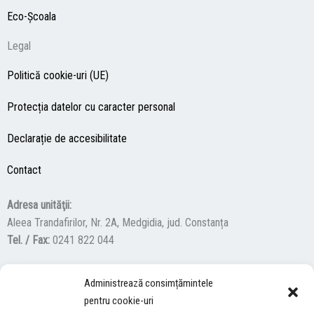
Eco-Şcoala
Legal
Politică cookie-uri (UE)
Protecția datelor cu caracter personal
Declarație de accesibilitate
Contact
Adresa unităţii:
Aleea Trandafirilor, Nr. 2A, Medgidia, jud. Constanța
Tel. / Fax:
0241 822 044
Administrează consimțămintele
F
Y
I
pentru cookie-uri
a
o
n