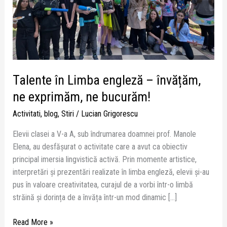
exprimăm,
ne
bucurăm!
Talente în Limba engleză – învățăm,
ne exprimăm, ne bucurăm!
Activitati
,
blog
,
Stiri
/
Lucian Grigorescu
Elevii clasei a V-a A, sub îndrumarea doamnei prof. Manole
Elena, au desfășurat o activitate care a avut ca obiectiv
principal imersia lingvistică activă. Prin momente artistice,
interpretări și prezentări realizate în limba engleză, elevii și-au
pus în valoare creativitatea, curajul de a vorbi într-o limbă
străină și dorința de a învăța într-un mod dinamic […]
Read More »