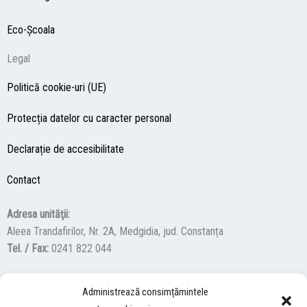
Eco-Şcoala
Legal
Politică cookie-uri (UE)
Protecția datelor cu caracter personal
Declarație de accesibilitate
Contact
Adresa unităţii:
Aleea Trandafirilor, Nr. 2A, Medgidia, jud. Constanța
Tel. / Fax:
0241 822 044
Administrează consimțămintele
F
Y
I