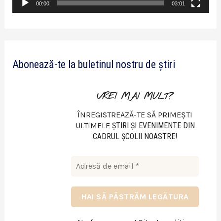
v
00:00
03:01
i
d
e
Abonează-te la buletinul nostru de știri
o
VREI MAI MULT?
ÎNREGISTREAZĂ-TE SĂ PRIMEȘTI
ULTIMELE
ŞTIRI ŞI EVENIMENTE DIN
CADRUL ŞCOLII NOASTRE!