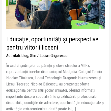
Educație, oportunități și perspective
pentru viitorii liceeni
Activitati
,
blog
,
Stiri
/
Lucian Grigorescu
În cadrul ședințelor cu părinții și elevii claselor a VIII-a,
reprezentanții liceelor din municipiul Medgidia: Colegiul Tehnic
Nicolae Titulescu, Liceul Tehnologic Dragomir Hurmuzescu și
Liceul Teoretic Nicolae Bălcescu, au prezentat oferta
educațională pentru anul școlar următor, oferind informații
importante despre specializările și calificările profesionale
disponibile, condițiile de admitere, oportunitățile educaționale și
activitățile extracurriculare desfășurate în […]