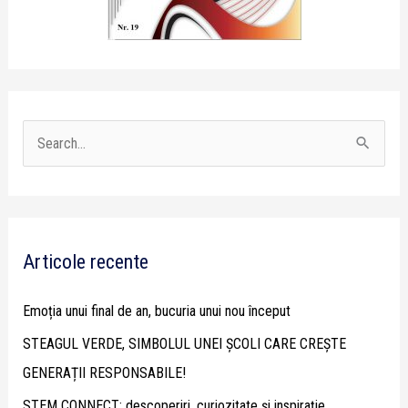
S
e
a
r
Articole recente
c
h
Emoția unui final de an, bucuria unui nou început
f
STEAGUL VERDE, SIMBOLUL UNEI ȘCOLI CARE CREȘTE
o
GENERAȚII RESPONSABILE!
r
STEM CONNECT: descoperiri, curiozitate și inspirație