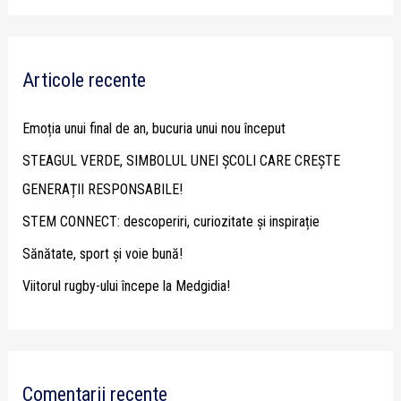
a
r
Articole recente
c
h
Emoția unui final de an, bucuria unui nou început
f
STEAGUL VERDE, SIMBOLUL UNEI ȘCOLI CARE CREȘTE
o
GENERAȚII RESPONSABILE!
r
STEM CONNECT: descoperiri, curiozitate și inspirație
:
Sănătate, sport și voie bună!
Viitorul rugby-ului începe la Medgidia!
Comentarii recente