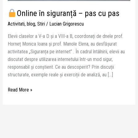
pas
Online în siguranță – pas cu pas
Activitati
,
blog
,
Stiri
/
Lucian Grigorescu
Elevii claselor a V-a D și a VIII-a B, coordonați de dnele prof.
Horneț Monica Ioana și prof. Manole Elena, au desfășurat
activitatea „Siguranța pe internet” . În cadrul întâlnirii, elevii au
discutat despre utilizarea internetului într-un mod sigur,
responsabil și conștient. Ce au descoperit? Prin discuții
structurate, exemple reale și exerciții de analiză, au […]
Read More »