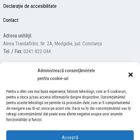
Declarație de accesibilitate
Contact
Adresa unităţii:
Aleea Trandafirilor, Nr. 2A, Medgidia, jud. Constanța
Tel. / Fax:
0241 822 044
Administrează consimțămintele
F
Y
I
pentru cookie-uri
a
o
n
c
u
s
Pentru a oferi cea mai bună experiență, folosim tehnologii, cum ar fi cookie-uri,
ACCES NEVĂZĂTORI
e
t
t
pentru a stoca și/sau accesa informațiile despre dispozitive. Consimțământul
b
u
a
pentru aceste tehnologii ne permite să procesăm date, cum ar fi comportamentul
Descărcați programul NonVisual Desktop Acces, care oferă
de navigare sau ID-uri unice pe acest site. Dacă nu îți dai consimțământul sau îți
o
b
g
retragi consimțământul dat poate avea afecte negative asupra unor anumite
persoanelor cu dizabilități vizuale posibilitatea de a consulta site-ul
o
e
r
funcționalități și funcții.
nostru.
DESCARCĂ AICI
k
a
m
Acceptă