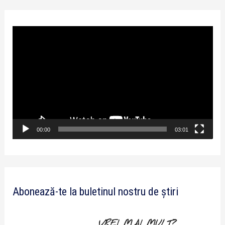
P
l
a
y
e
r
v
00:00
03:01
i
d
e
Abonează-te la buletinul nostru de știri
o
VREI MAI MULT?